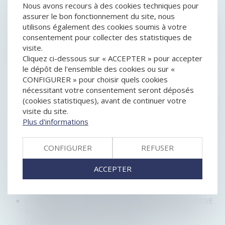
Nous avons recours à des cookies techniques pour
QU'EST-CE QUE LA DÉFAILLANCE EN CASCADE?
assurer le bon fonctionnement du site, nous
ARTICULATION DU DROIT DES PROCÉDURES
utilisons également des cookies soumis à votre
COLLECTIVES ET DES RÈGLES SUCCESSORALES
consentement pour collecter des statistiques de
AFFACTURAGE ET ENTREPRISES EN DIFFICULTÉS
visite.
PRÉLÈVEMENT À LA SOURCE ET PROCÉDURES
Cliquez ci-dessous sur « ACCEPTER » pour accepter
COLLECTIVES
le dépôt de l'ensemble des cookies ou sur «
VIGILANCE SUR LE REPORT DE LA DATE DE
CONFIGURER » pour choisir quels cookies
CESSATION DES PAIEMENTS
nécessitant votre consentement seront déposés
GROUPE SEQUANA : 906 EMPLOIS MENACÉS SUITE
(cookies statistiques), avant de continuer votre
AU RETRAIT D'UN POTENTIEL REPRENEUR
visite du site.
PROCÉDURE COLLECTIVE OUVERTE CONTRE UNE
Plus d'informations
SOCIÉTÉ CIVILE PROFESSIONNELLE D’AVOCATS :
INCIDENCE SUR LES COTISATIONS SOCIALES -
CONFIGURER
REFUSER
STATUTS FISCAL ET SOCIAL DE L'AVOCAT
LA SEMAINE DU DROIT DES ENTREPRISES EN
ACCEPTER
DIFFICULTÉ
LA REVENDICATION DANS LES PROCÉDURES
COLLECTIVES : MORCEAUX CHOISIS
LE PLAN DE CONTINUATION : QUAND L’ENTREPRISE
EN REDRESSEMENT JUDICIAIRE PRÉSENTE DES
CHANCES SÉRIEUSES DE SURVIE