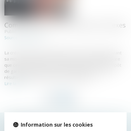
Compensation entre créances connexes
Publié le :
21/11/2018
www.efl.fr
Source :
La créance liée aux livraisons faites à une entreprise avant
sa mise en procédure collective et la créance postérieure
que celle-ci détient sur son fournisseur au titre d’un dépôt
de garantie sont connexes et compensables si elles
résultent d’un même ensemble contractuel...
Lire la suite
HISTORIQUE
Information sur les cookies