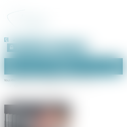
+33 (0)450 511 963
Espace client
RDV en ligne
Ouvrir
le
menu
Accueil
Droit des sociétés
Procédures collectives
Vous êtes ici :
Compensation entre créances connexes