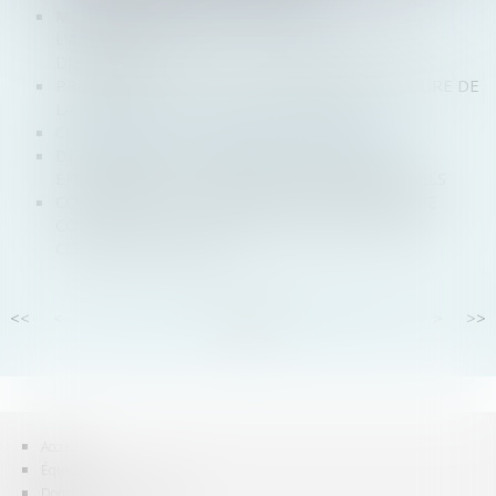
MOUVEMENT DES GILETS JAUNES :
L’ACCOMPAGNEMENT DES ENTREPRISES EN
DIFFICULTÉ
PROROGATION DU DÉLAI D’EXAMEN DE CLÔTURE DE
LA LIQUIDATION : RECOURS IMPOSSIBLE
COMPENSATION ENTRE CRÉANCES CONNEXES
DÉCLARATIONS DE CRÉANCE : RÉCLAMER
EFFICACEMENT LES INTÉRÊTS CONVENTIONNELS
COMPÉTENCE DU TRIBUNAL DE LA PROCÉDURE
COLLECTIVE : LITIGE SUR LA RÉSILIATION D’UN
CONTRAT POURSUIVI
<<
<
...
15
16
17
18
19
20
21
...
>
>>
Accueil
Équipe
Domaines d'intervention