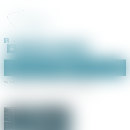
+33 (0)450 511 963
Espace client
RDV en ligne
Ouvrir
le
menu
Accueil
Droit des sociétés
Procédures collectives
Vous êtes ici :
Actualité de rentrée du droit des entreprises en difficulté