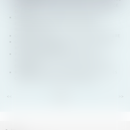
OUTIL DE SORTIE DE CRISE COVID-19 AU SERVICE
DES PME
SOUMISSION DES CRÉANCES SALARIALES AU
PRINCIPE DE L’ARRÊT DES POURSUITES
INDIVIDUELLES
ORDRE DE VIREMENT ET LIQUIDATION JUDICIAIRE
OMISSION DU CRÉANCIER PAR LE DÉBITEUR ET
RELEVÉ DE FORCLUSION
PAS DE RECOURS CONTRE LA DÉCISION
D’OUVERTURE DE LA LIQUIDATION JUDICIAIRE
SIMPLIFIÉE
RECEVABILITÉ DE LA RÉCLAMATION À L’ÉTAT DES
CRÉANCES EXERCÉE PAR UN CRÉANCIER
<<
<
...
7
8
9
10
11
12
13
...
>
>>