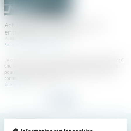
Actualité de rentrée du droit des
entreprises en difficulté
Publié le :
24/09/2021
www.dalloz-actualite.fr
Source :
La crise de la covid-19 n’en finit pas et après avoir annoncé
une sortie de crise, notre gouvernement a été obligé de
poursuivre les dispositifs d’accompagnement, dans un
contexte de grogne libertaire...
Lire la suite
HISTORIQUE