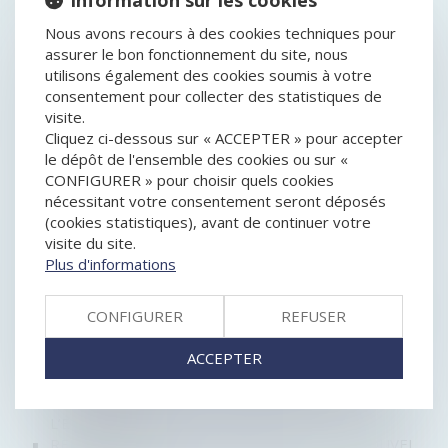
Information sur les cookies
LE SILENCE VAUT-IL ACCEPTATION EN MATIÈRE DE
Nous avons recours à des cookies techniques pour
MODIFICATION SUBSTANTIELLE DU PLAN ?
assurer le bon fonctionnement du site, nous
PROCÉDURE DE CONCILIATION : LA SUSPENSION DU
utilisons également des cookies soumis à votre
PAIEMENT DES CRÉANCES PEUT ÊTRE IMPOSÉE
consentement pour collecter des statistiques de
LE PSE DOIT IDENTIFIER TOUTES LES POSSIBILITÉS
visite.
DE RECLASSEMENT, MÊME EN CDD
Cliquez ci-dessous sur « ACCEPTER » pour accepter
RÉFORME DU DROIT DES ENTREPRISES EN
le dépôt de l'ensemble des cookies ou sur «
DIFFICULTÉ : PUBLICATION DU DÉCRET
CONFIGURER » pour choisir quels cookies
D’APPLICATION
nécessitant votre consentement seront déposés
ORDONNANCE 15 SEPTEMBRE 2021PROCÉDURES
(cookies statistiques), avant de continuer votre
COLLECTIVES ENTREPRISES
visite du site.
ACTUALITÉ DE RENTRÉE DU DROIT DES
Plus d'informations
ENTREPRISES EN DIFFICULTÉ
ACTION JUDICIAIRE POUR LA GARANTIE DE L'AGS
CONFIGURER
REFUSER
ENTREPRISES EN DIFFICULTÉ : LA PRÉVENTION AU
CŒUR DE LA FUTURE ORDONNANCE
ACCEPTER
QUEL EST LE DROIT À INDEMNITÉ POUR DES
PRÉJUDICES CAUSÉS PAR DES RETARDS DE
PAIEMENT EN CAS DE LIQUIDATION JUDICIAIRE DE
L’ENTREPRISE ?
REDRESSEMENT JUDICIAIRE SIMPLIFIÉ : LE NOUVEL