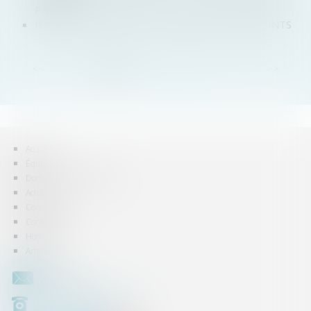
PRIVÉ
INVESTIR DANS UNE SCI : ANALYSE EN CINQ POINTS
<<
<
1
2
3
4
5
6
7
...
>
>>
Accueil
Équipe
Domaines d'intervention
Actus
Consultation
Contact
Honoraires
Articles
CONTACT
+33 (0)450 511 963