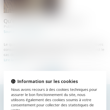
Qu'est-ce qu'un quasi-usufruit ?
Publié le :
21/08/2019
www.legifiscal.fr
Source :
Le quasi-usufruit C’est un usufruit qui porte sur des choses
consomptibles qui disparaissent suite, à leur usage. C'est le
cas de l'argent liquide, par exemple...
Lire la suite
Information sur les cookies
Nous avons recours à des cookies techniques pour
HISTORIQUE
assurer le bon fonctionnement du site, nous
utilisons également des cookies soumis à votre
PROPOSITION DE LOI VISANT À RÉFORMER LA
consentement pour collecter des statistiques de
FISCALITÉ DU DROIT DES SUCCESSIONS