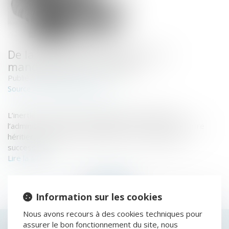
De la nécessité de désigner un
mandataire successoral
Publié le :
06/11/2019
www.juridiconline.com
Source :
L’inertie et la carence du légataire universel dans
l’administration de la succession et la mésentente entre
héritiers justifiaient la désignation d'un mandataire
successoral...
Lire la suite
Information sur les cookies
Nous avons recours à des cookies techniques pour
assurer le bon fonctionnement du site, nous