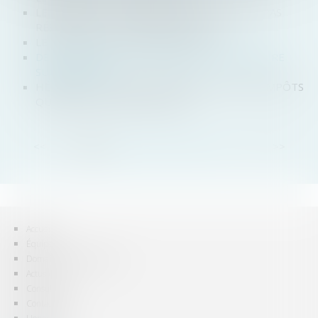
LE MANDAT SUCCESSORAL JUDICIAIRE N’EST PAS
RÉSERVÉ AUX SUCCESSIONS INDIVISES
LE CONTRAT DE CAPITALISATION
DE LA NÉCESSITÉ DE DÉSIGNER UN MANDATAIRE
SUCCESSORAL
HÉRITAGE : COMMENT TRANSMETTRE SANS IMPÔTS
QUAND ON EST CÉLIBATAIRE ?
<<
<
1
2
3
4
5
6
7
...
>
>>
Accueil
Équipe
Domaines d'intervention
Actus
Consultation
Contact