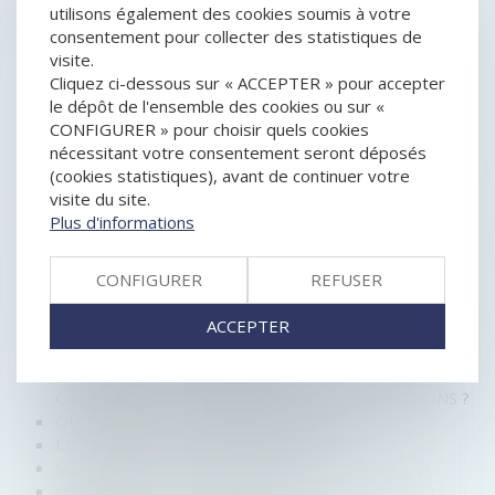
HISTORIQUE
utilisons également des cookies soumis à votre
consentement pour collecter des statistiques de
RAPPORT DES DETTES À LA SUCCESSION :
visite.
APPLICATION DES RÈGLES DU DROIT COMMUN DE
Cliquez ci-dessous sur « ACCEPTER » pour accepter
LA PREUVE
le dépôt de l'ensemble des cookies ou sur «
COMMENT SONT CALCULÉS LES DROITS DE
CONFIGURER » pour choisir quels cookies
SUCCESSION ?
nécessitant votre consentement seront déposés
L’ABSENCE DE LIQUIDATION ET DE PARTAGE DE LA
(cookies statistiques), avant de continuer votre
COMMUNAUTÉ PEUT-IL CONSTITUER UN RECEL
visite du site.
SUCCESSORAL ?
Plus d'informations
HÉRITAGE : UN RAPPORT PROPOSE DE RÉINTÉGRER
L’ASSURANCE VIE DANS LES SUCCESSIONS
CONFIGURER
REFUSER
ÉTAT DES LIEUX ET ÉVOLUTIONS POSSIBLES DE LA
RÉSERVE HÉRÉDITAIRE
ACCEPTER
IRRECEVABILITÉ DE L’ACTION EN PARTAGE FONDÉE
SUR UN RECEL SUCCESSORAL
QUELLES SONT LES INCIDENCES DU RÉGIME DE LA
COMMUNAUTÉ UNIVERSELLE SUR LES DONATIONS ?
OUVRIR UN PLAN ÉPARGNE RETRAITE
LES CONTRATS DE CAPITALISATION
SUCCESSION : ACTION EN PARTAGE JUDICIAIRE
LES RÈGLES DU PRÊT FAMILIAL