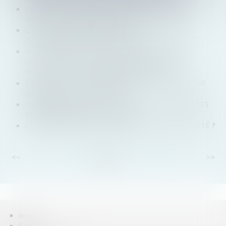
LA LISTE DES DONNÉES DEVANT FIGURER AU
RÉPERTOIRE SIRENE S’ALLONGE
QUAND LE REMBOURSEMENT D’UN COMPTE
COURANT D’ASSOCIÉ EST FAUTIF
RESPONSABILITÉ DES DIRIGEANTS DE SOCIÉTÉ
COTÉE : DÉTENTION D’UNE INFORMATION
PRIVILÉGIÉE ET MANQUEMENT D’INITIÉ
ÉTENDUE DE LA RESPONSABILITÉ DU DIRECTEUR
GÉNÉRAL DÉLÉGUÉ D'UNE SA
RÉFORME DU LIVRE VI : FACILITER LE REBOND DES
ENTREPRENEURS INDIVIDUELS
COMMENT RÉALISER UNE ADJONCTION D’ACTIVITÉ ?
<<
<
...
7
8
9
10
11
12
13
...
>
>>
Accueil