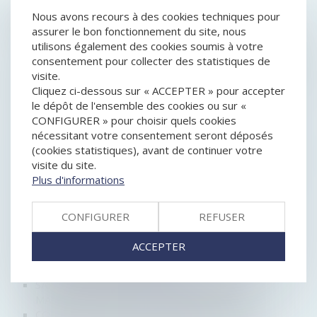
HISTORIQUE
Nous avons recours à des cookies techniques pour
assurer le bon fonctionnement du site, nous
utilisons également des cookies soumis à votre
ADOPTION DES DÉCISIONS COLLECTIVES DANS UNE
consentement pour collecter des statistiques de
SAS : À QUELLE MAJORITÉ ?
visite.
DEVOIR DE VIGILANCE EUROPÉEN : LE CONTENU DE
Cliquez ci-dessous sur « ACCEPTER » pour accepter
LA PROPOSITION DE DIRECTIVE
le dépôt de l'ensemble des cookies ou sur «
SECRÉTARIAT JURIDIQUE DES SOCIÉTÉS
CONFIGURER » pour choisir quels cookies
COMMERCIALES : COMMENT PARTICIPER À LA
nécessitant votre consentement seront déposés
CONSTITUTION DE LA SOCIÉTÉ ?
(cookies statistiques), avant de continuer votre
VERS UN RENFORCEMENT DE LA MIXITÉ DANS LES
visite du site.
ÉQUIPES DIRIGEANTES
Plus d'informations
UNE DÉCISION UNANIME DOIT ÊTRE PRISE PAR
TOUS LES ASSOCIÉS DE LA SOCIÉTÉ
TENUE DES ASSEMBLÉES GÉNÉRALES ET DES
CONFIGURER
REFUSER
ORGANES COLLÉGIAUX EN 2022 : LES RÈGLES
DEVRAIENT ÊTRE ADAPTÉES
ACCEPTER
SOCIÉTÉ CIVILE : UNANIMITÉ DES ASSOCIÉS ET
NULLITÉ DE DÉLIBÉRATION
SARL : DEMANDE DE DÉSIGNATION D’UN
MANDATAIRE AD HOC ET INTÉRÊT SOCIAL
COMMENT DESTITUER UN GÉRANT DE SARL ?