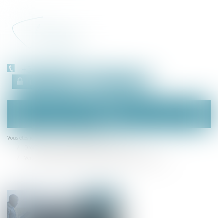
+33 (0)450 511 963
Espace client
RDV en ligne
Ouvrir
le
menu
Accueil
Droit des sociétés
Vous êtes ici :
Droit des sociétés commerciales et professionnelles
Vers un renforcement de la mixité dans les équipes dirigeantes