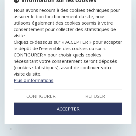
HISTORIQUE
Information sur les cookies
Nous avons recours à des cookies techniques pour
L'INDEMNITÉ D'ÉVICTION DU LOCATAIRE
assurer le bon fonctionnement du site, nous
COMMERCIAL PEUT INCLURE LES FRAIS DE
utilisons également des cookies soumis à votre
DÉPOLLUTION DU SITE
consentement pour collecter des statistiques de
UNE DISTRIBUTION FRAUDULEUSE DE DIVIDENDES
visite.
DÉCLARÉE INOPPOSABLE À UN MINORITAIRE
Cliquez ci-dessous sur « ACCEPTER » pour accepter
LA RÉGLEMENTATION DES DÉLAIS DE PAIEMENT
le dépôt de l'ensemble des cookies ou sur «
S’APPLIQUE AUX BAUX COMMERCIAUX
CONFIGURER » pour choisir quels cookies
UNE CLAUSE STATUTAIRE D’ARBITRAGE JUGÉE
nécessitant votre consentement seront déposés
INAPPLICABLE À UN LITIGE CONCERNANT UNE
(cookies statistiques), avant de continuer votre
CESSION DE PARTS
visite du site.
SOCIÉTÉS PLURI-PROFESSIONNELLES D’EXERCICE :
Plus d'informations
DE RÉELLES OPPORTUNITÉS
LA SASU : POURQUOI EST-ELLE SI ATTRACTIVE ?
CONFIGURER
REFUSER
LA SOCIÉTÉ À MISSION : UN FONCTIONNEMENT
SPÉCIFIQUE
ACCEPTER
MÊME SANS INTÉRÊT POUR LA SOCIÉTÉ, LA MISE EN
RÉSERVE DES BÉNÉFICES N’EST PAS FORCÉMENT
ABUSIVE
LA PUBLICATION DES COMPTES D’UNE SOCIÉTÉ
UNIPERSONNELLE NE VIOLE PAS LE DROIT À LA