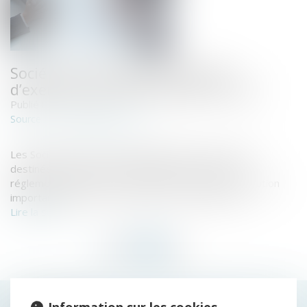
Sociétés pluri-professionnelles
d’exercice : De réelles opportunités
Publié le :
15/09/2020
echos-judiciaires.com
Source :
Les Sociétés Pluri-professionnelles d’exercice (SPE),
destinées à permettre à différentes professions
réglementées d’exercer en commun, sont une innovation
importante de la loi « croissance » du 6 août 2015...
Lire la suite