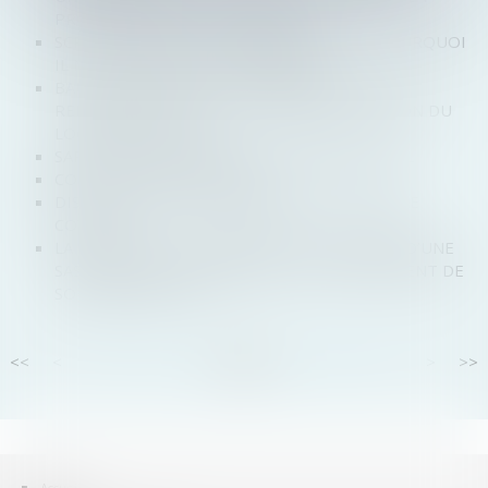
PROTECTION DE LA VIE PRIVÉE
SCPI FISCALES OU SCPI DE RENDEMENT : POURQUOI
IL NE FAUT PAS LES CONFONDRE ?
BAUX COMMERCIAUX : LES PARTIES PEUVENT
RENONCER À L’EXIGENCE D’IMMATRICULATION DU
LOCATAIRE AU RCS
SARL : ABUS DE MAJORITÉ ET INTÉRÊT SOCIAL
CONSTITUTION D'UNE SARL
DISTRIBUTION D'UN DIVIDENDE EN TEMPS DE
COVID-19
LA PORTÉE DE L’ENGAGEMENT DE CAUTION D’UNE
SAS PRIS PAR SON PRÉSIDENT EN DÉPASSEMENT DE
SON OBJET SOCIAL
<<
<
...
10
11
12
13
14
15
16
...
>
>>