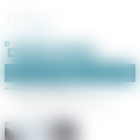
+33 (0)450 511 963
Espace client
RDV en ligne
Ouvrir
le
menu
Accueil
Droit des sociétés
Vous êtes ici :
Droit des sociétés commerciales et professionnelles
Sociétés pluri-professionnelles d’exercice : De réelles opportunités