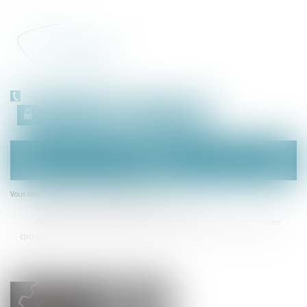
+33 (0)450 511 963
Espace client
RDV en ligne
Ouvrir
le
menu
Accueil
Droit des sociétés
Vous êtes ici :
Droit des sociétés commerciales et professionnelles
Parts ou actions démembrées : les droits du nu-propriétaire et de l’usufruitier
clarifiés