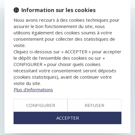
Information sur les cookies
HISTORIQUE
Nous avons recours à des cookies techniques pour
assurer le bon fonctionnement du site, nous
utilisons également des cookies soumis à votre
CESSION D'ACTIONS ET PRÉJUDICE RÉPARABLE EN
consentement pour collecter des statistiques de
CAS DE DOL
visite.
FIXATION DU PRIX DE CESSION DES DROITS SOCIAUX
Cliquez ci-dessous sur « ACCEPTER » pour accepter
: QUELLES NOUVEAUTÉS ?
le dépôt de l'ensemble des cookies ou sur «
OPTION D’IMPÔT SUR LES SOCIÉTÉS : QUELLES
CONFIGURER » pour choisir quels cookies
SONT LES ENTREPRISES EN DROIT D’Y RENONCER ?
nécessitant votre consentement seront déposés
LA NOTION DE HOLDING ANIMATRICE
(cookies statistiques), avant de continuer votre
LOI PACTE : NOUVELLES RÈGLES DE MAJORITÉ POUR
visite du site.
LES DÉCISIONS COLLECTIVES AU SEIN DES SOCIÉTÉS
Plus d'informations
ANONYMES
PARTS OU ACTIONS DÉMEMBRÉES : LES DROITS DU
NU-PROPRIÉTAIRE ET DE L’USUFRUITIER CLARIFIÉS
CONFIGURER
REFUSER
CESSION D'ENTREPRISE : PRÉSENTATION,
MODALITÉS ET PRÉCAUTIONS À PRENDRE
ACCEPTER
CHANGEMENT D'ADRESSE D'UN ASSOCIÉ DE SCI
LA NOTION DE PERTE DÉFINITIVE D’UNE FILIALE
ÉTRANGÈRE