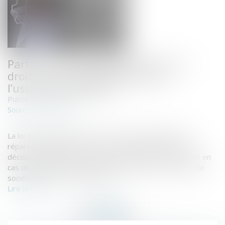
Parts ou actions démembrées : les
droits du nu-propriétaire et de
l’usufruitier clarifiés
Publié le :
11/09/2019
www.efl.fr
Source :
La loi de simplification du droit des sociétés clarifie la
répartition des droits de vote et de participation aux
décisions collectives entre nu-propriétaire et usufruitier en
cas de démembrement de parts sociales ou d’actions de
sociétés par actions simplifiées.
Lire la suite