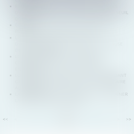
REPRÉSENTATION DES SALARIÉS AUX CONSEILS
D'ADMINISTRATION : LA LOI PACTE ABAISSE LE SEUIL
D'EFFECTIF
COMMENT FONCTIONNE LA DÉLÉGATION DE
POUVOIR?
LE COUP D'ACCORDÉON DANS LE PACTE
D'ACTIONNAIRE NE MET PAS EN ÉCHEC LA CLAUSE
DE NON-DILUTION
LOI PACTE : UNE NOUVELLE DÉFINITION
COMPTABLE DES PETITES ET MOYENNES
ENTREPRISES
LOI PACTE ET MODIFICATION DES SEUILS RENDANT
OBLIGATOIRE LA NOMINATION D’UN COMMISSAIRE
AUX COMPTES
LA MÉSENTENTE ENTRE ASSOCIÉS PEUT ENTRAÎNER
LA DISSOLUTION DE LA SOCIÉTÉ
<<
<
...
13
14
15
16
17
18
19
...
>
>>