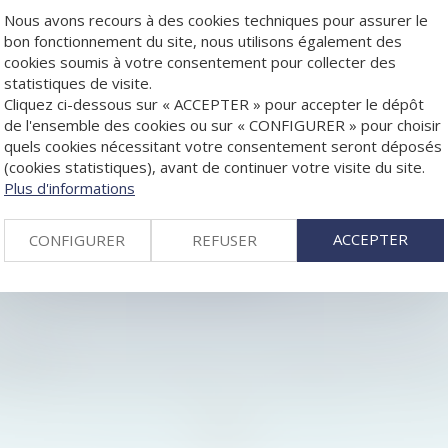
Nous avons recours à des cookies techniques pour assurer le
bon fonctionnement du site, nous utilisons également des
cookies soumis à votre consentement pour collecter des
RCIAL PEUT INCLURE LES FRAIS DE DÉPOLLUTION DU SITE
statistiques de visite.
ES DÉCLARÉE INOPPOSABLE À UN MINORITAIRE
Cliquez ci-dessous sur « ACCEPTER » pour accepter le dépôt
 S’APPLIQUE AUX BAUX COMMERCIAUX
de l'ensemble des cookies ou sur « CONFIGURER » pour choisir
NAPPLICABLE À UN LITIGE CONCERNANT UNE CESSION DE PAR
quels cookies nécessitant votre consentement seront déposés
E : DE RÉELLES OPPORTUNITÉS
(cookies statistiques), avant de continuer votre visite du site.
Plus d'informations
SPÉCIFIQUE
 EN RÉSERVE DES BÉNÉFICES N’EST PAS FORCÉMENT ABUSIVE
ACCEPTER
CONFIGURER
REFUSER
NIPERSONNELLE NE VIOLE PAS LE DROIT À LA PROTECTION D
UOI IL NE FAUT PAS LES CONFONDRE ?
NONCER À L’EXIGENCE D’IMMATRICULATION DU LOCATAIRE A
OVID-19
E SAS PRIS PAR SON PRÉSIDENT EN DÉPASSEMENT DE SON O
<<
<
...
10
11
12
13
14
15
16
...
>
>>