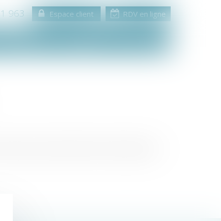
11 963
Espace client
RDV en ligne
Consultation
Médiation
Contact
té à objet social étendu. Mais il les adapte aux