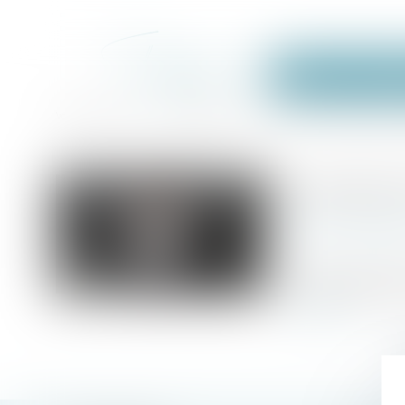
Accueil
Équi
Accueil
Droit des sociétés
Droit des sociétés commerciales et p
Vous êtes ici :
La société à
Publié le :
18/08/2
business.le
Source :
Le statut de société
nouvelles disposition
Lire la suite