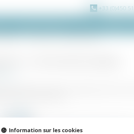
+33 (0)450 5
pe
Domaines d'intervention
Actus
Vidéos
rofessionnelles
La société à mission : un fonctionnement spécifique
 mission : un fonctionnement spécifique
020
sechos.fr
 à mission s'appuie sur les travaux académiques relatifs à la socié
s relatives à la « raison d'être »...
Information sur les cookies