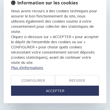
Information sur les cookies
HISTORIQUE
Nous avons recours à des cookies techniques pour
assurer le bon fonctionnement du site, nous
CESSION D'ACTIONS ET PRÉJUDICE RÉPARABLE EN
utilisons également des cookies soumis à votre
CAS DE DOL
consentement pour collecter des statistiques de
FIXATION DU PRIX DE CESSION DES DROITS SOCIAUX
visite.
: QUELLES NOUVEAUTÉS ?
Cliquez ci-dessous sur « ACCEPTER » pour accepter
OPTION D’IMPÔT SUR LES SOCIÉTÉS : QUELLES
le dépôt de l'ensemble des cookies ou sur «
SONT LES ENTREPRISES EN DROIT D’Y RENONCER ?
CONFIGURER » pour choisir quels cookies
LA NOTION DE HOLDING ANIMATRICE
nécessitant votre consentement seront déposés
LOI PACTE : NOUVELLES RÈGLES DE MAJORITÉ POUR
(cookies statistiques), avant de continuer votre
LES DÉCISIONS COLLECTIVES AU SEIN DES SOCIÉTÉS
visite du site.
ANONYMES
Plus d'informations
PARTS OU ACTIONS DÉMEMBRÉES : LES DROITS DU
NU-PROPRIÉTAIRE ET DE L’USUFRUITIER CLARIFIÉS
CESSION D'ENTREPRISE : PRÉSENTATION,
CONFIGURER
REFUSER
MODALITÉS ET PRÉCAUTIONS À PRENDRE
CHANGEMENT D'ADRESSE D'UN ASSOCIÉ DE SCI
ACCEPTER
LA NOTION DE PERTE DÉFINITIVE D’UNE FILIALE
ÉTRANGÈRE
REPRÉSENTATION DES SALARIÉS AUX CONSEILS
D'ADMINISTRATION : LA LOI PACTE ABAISSE LE SEUIL