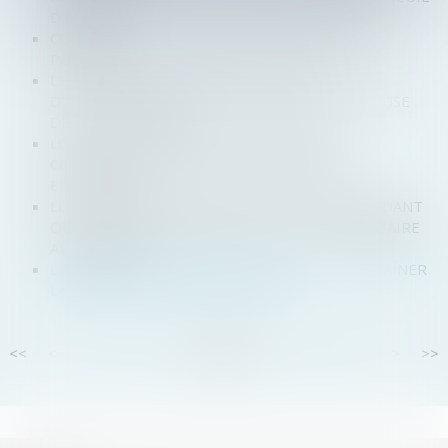
D'EFFECTIF
COMMENT FONCTIONNE LA DÉLÉGATION DE
POUVOIR?
LE COUP D'ACCORDÉON DANS LE PACTE
D'ACTIONNAIRE NE MET PAS EN ÉCHEC LA CLAUSE
DE NON-DILUTION
LOI PACTE : UNE NOUVELLE DÉFINITION
COMPTABLE DES PETITES ET MOYENNES
ENTREPRISES
LOI PACTE ET MODIFICATION DES SEUILS RENDANT
OBLIGATOIRE LA NOMINATION D’UN COMMISSAIRE
AUX COMPTES
LA MÉSENTENTE ENTRE ASSOCIÉS PEUT ENTRAÎNER
LA DISSOLUTION DE LA SOCIÉTÉ
<<
<
...
13
14
15
16
17
18
19
...
>
>>