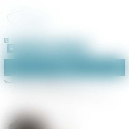
+33 (0)450 511 963
Espace client
RDV en ligne
Ouvrir
le
menu
Accueil
Droit des sociétés
Vous êtes ici :
Droit des sociétés commerciales et professionnelles
La mésentente entre associés peut entraîner la dissolution de la société