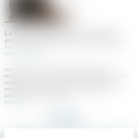
La mésentente entre associés peut
entraîner la dissolution de la société
Publié le :
25/06/2019
www.efl.fr
Source :
Une société, qui est associée d'une société civile
immobilière (SCI), et dont le gérant est également gérant
non associé de la SCI, demande la dissolution de cette
dernière pour mésentente entre les deux associés
paralysant son fonctionnement...
Lire la suite