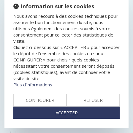
Information sur les cookies
NON-RENVOI DE QPC : ACTION EN RECHERCHE
JUDICIAIRE DE PATERNITÉ HORS MARIAGE
Nous avons recours à des cookies techniques pour
CEDH : MÈRE D’INTENTION DANS LE CADRE D’UNE
assurer le bon fonctionnement du site, nous
GPA
utilisons également des cookies soumis à votre
TRANSCRIPTION DE L’ACTE DE NAISSANCE DES
consentement pour collecter des statistiques de
ENFANTS DÉSIGNANT LE PÈRE BIOLOGIQUE ET LE
visite.
PÈRE D’INTENTION POUR UNE GPA EFFECTUÉE À
Cliquez ci-dessous sur « ACCEPTER » pour accepter
L'ÉTRANGER
le dépôt de l'ensemble des cookies ou sur «
DÉLAI POUR AGIR EN RECONNAISSANCE DE
CONFIGURER » pour choisir quels cookies
PATERNITÉ ET RESPECT DE LA VIE PRIVÉE ET
nécessitant votre consentement seront déposés
FAMILIALE
(cookies statistiques), avant de continuer votre
LA DIFFICULTÉ DE PROUVER LE CONCUBINAGE AU
visite du site.
JOUR DU DÉCÈS DE L’ASSURÉ
Plus d'informations
GPA : LA TRANSCRIPTION DU NOM DE LA « MÈRE
D’INTENTION » EST-ELLE POSSIBLE ? LA COUR DE
CONFIGURER
REFUSER
CASSATION DEMANDE L’AVIS DE LA CEDH
POURQUOI LE LOGEMENT FAMILIAL EST-IL
ACCEPTER
PROTÉGÉ ?
DEUX DÉCRETS ET UN ARRÊTÉ FINALISENT LE
DISPOSITIF DE L'ALLOCATION DE SOUTIEN FAMILIAL
CONFÉRENCE DE LA HAYE : ENCADRER UNE