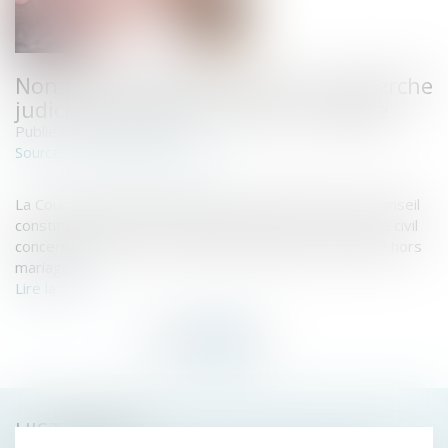
Non-renvoi de QPC : action en recherche
judiciaire de paternité hors mariage
Publié le :
08/01/2020
www.juridiconline.com
Source :
La Cour de cassation décide de ne pas renvoyer au Conseil
constitutionnel une QPC relative à l’article 327 du code civil
concernant l’action en recherche judicaire de paternité hors
mariage...
Lire la suite
HISTORIQUE