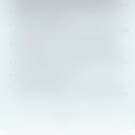
PRATIQUE CONTRAIRE AU DROIT INTERNATIONAL ?
L'IMPOSITION L'ANNÉE DU DIVORCE OU DE LA
RUPTURE - LÉGIFISCAL
UNE PERSONNE ÂGÉE PEUT ÊTRE VICTIME D'UN
ABUS DE FAIBLESSE MÊME SI SES FACULTÉS NE SONT
PAS ALTÉRÉES - ÉDITIONS FRANCIS LEFEBVRE
MAJEURS PROTÉGÉS : LE CERTIFICAT MÉDICAL
CIRCONSTANCIÉ PEUT ÊTRE ÉTABLI À PARTIR DE
PIÈCES MÉDICALES - ÉDITIONS FRANCIS LEFEBVRE
ETAT CIVIL D’ENFANTS NÉS DE MÈRES PORTEUSES ?
ÉDITIONS FRANCIS LEFEBVRE
PAS D'INSCRIPTION DE "SEXE NEUTRE" À L'ÉTAT
CIVIL - LE PARTICULIER
PROTECTION JURIDIQUE - VIVRE AVEC L'AUTISME -
MINISTÈRE DES AFFAIRES SOCIALES ET DE LA SANTÉ
<<
<
1
2
>
>>