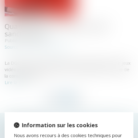
Quatre opérateurs de jeux vidéo
sanctionnés
Publié le :
04/10/2018
www.economie.gouv.fr
Source :
La DGCCRF vient de sanctionner quatre opérateurs de jeux
vidéo pour des manquements aux dispositions du Code de
la consommation...
Lire la suite
HISTORIQUE
Information sur les cookies
Nous avons recours à des cookies techniques pour