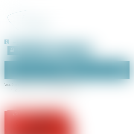
+33 (0)450 511 963
Espace client
RDV en ligne
Ouvrir
le
menu
Accueil
Droit de la consommation
Vous êtes ici :
Quatre opérateurs de jeux vidéo sanctionnés