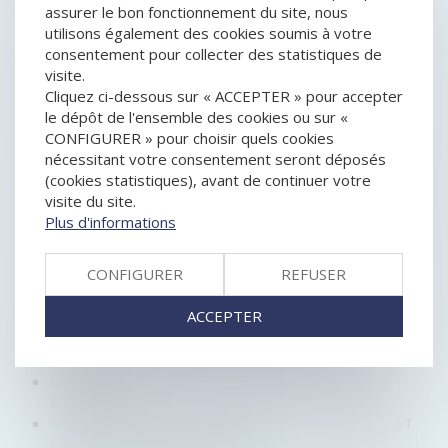
CONDAMNATION D'UNE SOCIÉTÉ DE
assurer le bon fonctionnement du site, nous
RECOUVREMENT POUR PRATIQUE COMMERCIALE
utilisons également des cookies soumis à votre
TROMPEUSE
consentement pour collecter des statistiques de
VENTE À DISTANCE : FORMULAIRE DE
visite.
RÉTRACTATION ET CONTRAINTES DE TEMPS OU
Cliquez ci-dessous sur « ACCEPTER » pour accepter
D'ESPACE
le dépôt de l'ensemble des cookies ou sur «
QUEL DÉLAI DE PRESCRIPTION POUR LES DETTES
CONFIGURER » pour choisir quels cookies
DE CONSOMMATION?
nécessitant votre consentement seront déposés
UFC QUE CHOISIR PROPOSE DE PROLONGER LA
(cookies statistiques), avant de continuer votre
GARANTIE LÉGALE DE CONFORMITÉ, POUR LUTTER
visite du site.
CONTRE L'OBSOLESCENCE PROGRAMMÉE DES
Plus d'informations
PRODUITS HIGH TECH
RAPPEL DES DÉLAIS POUR AGIR EN GARANTIE DES
CONFIGURER
REFUSER
VICES CACHÉS
L'OPÉRATEUR MOBILE FREE CONDAMNÉ POUR
ACCEPTER
MENTION DE CLAUSES ABUSIVES DANS SES CGV
CRÉER SA BOUTIQUE EN LIGNE : MODE D’EMPLOI
LIVRAISON : QUELS SONT VOS DROITS ?
LA FIN DU GÉOBLOCAGE DANS LE E-COMMERCE
EUROPÉEN
ACHATS À L’ÉTRANGER : QUELLES LIMITATIONS ET
QUELLES TAXES DOUANIÈRES ?