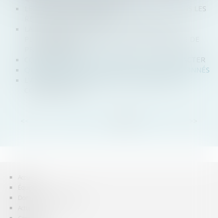
LES DOGGY BAGS SERONT OBLIGATOIRES DANS LES
RESTAURANTS DÈS 2021
LA PERSONNE QUI VEND DES BIENS SUR UNE
PLATEFORME EN LIGNE PEUT ÊTRE QUALIFIÉE DE
PROFESSIONNEL
COMMANDER UN SITE INTERNET ET SE RÉTRACTER
QUATRE OPÉRATEURS DE JEUX VIDÉO SANCTIONNÉS
L’ADHÉSION À TWITTER EST UN CONTRAT DE
CONSOMMATION
<<
<
...
4
5
6
7
8
9
10
>
>>
Accueil
Équipe
Domaines d'intervention
Actus