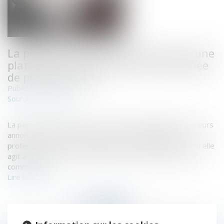
La personne qui vend des biens sur une
plateforme en ligne peut être qualifiée
de professionnel
Publié le :
23/11/2018
www.efl.fr
Source :
La personne qui publie sur internet simultanément plusieurs
annonces de vente de biens peut être qualifiée de «
professionnel », au sens du droit de la consommation, si elle
agit à des fins qui entrent dans le cadre de son activité
commerciale...
Lire la suite