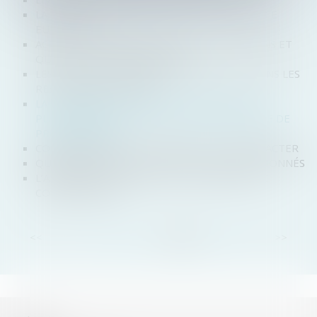
LA FIN DU GÉOBLOCAGE DANS LE E-COMMERCE
EUROPÉEN
ACHATS À L’ÉTRANGER : QUELLES LIMITATIONS ET
QUELLES TAXES DOUANIÈRES ?
LES DOGGY BAGS SERONT OBLIGATOIRES DANS LES
RESTAURANTS DÈS 2021
LA PERSONNE QUI VEND DES BIENS SUR UNE
PLATEFORME EN LIGNE PEUT ÊTRE QUALIFIÉE DE
PROFESSIONNEL
COMMANDER UN SITE INTERNET ET SE RÉTRACTER
QUATRE OPÉRATEURS DE JEUX VIDÉO SANCTIONNÉS
L’ADHÉSION À TWITTER EST UN CONTRAT DE
CONSOMMATION
<<
<
...
4
5
6
7
8
9
10
>
>>