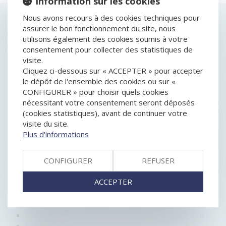
Information sur les cookies
Nous avons recours à des cookies techniques pour
HISTORIQUE
assurer le bon fonctionnement du site, nous
utilisons également des cookies soumis à votre
CONDAMNATION D'UNE SOCIÉTÉ DE
consentement pour collecter des statistiques de
RECOUVREMENT POUR PRATIQUE COMMERCIALE
visite.
TROMPEUSE
Cliquez ci-dessous sur « ACCEPTER » pour accepter
VENTE À DISTANCE : FORMULAIRE DE
le dépôt de l'ensemble des cookies ou sur «
RÉTRACTATION ET CONTRAINTES DE TEMPS OU
CONFIGURER » pour choisir quels cookies
D'ESPACE
nécessitant votre consentement seront déposés
QUEL DÉLAI DE PRESCRIPTION POUR LES DETTES
(cookies statistiques), avant de continuer votre
DE CONSOMMATION?
visite du site.
UFC QUE CHOISIR PROPOSE DE PROLONGER LA
Plus d'informations
GARANTIE LÉGALE DE CONFORMITÉ, POUR LUTTER
CONTRE L'OBSOLESCENCE PROGRAMMÉE DES
CONFIGURER
REFUSER
PRODUITS HIGH TECH
RAPPEL DES DÉLAIS POUR AGIR EN GARANTIE DES
ACCEPTER
VICES CACHÉS
L'OPÉRATEUR MOBILE FREE CONDAMNÉ POUR
MENTION DE CLAUSES ABUSIVES DANS SES CGV
CRÉER SA BOUTIQUE EN LIGNE : MODE D’EMPLOI
LIVRAISON : QUELS SONT VOS DROITS ?