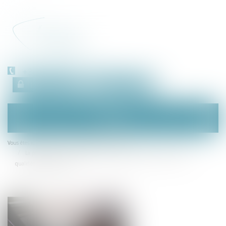
+33 (0)450 511 963
Espace client
RDV en ligne
Ouvrir
le
menu
Accueil
Droit de la consommation
Vous êtes ici :
La personne qui vend des biens sur une plateforme en ligne peut être
qualifiée de professionnel