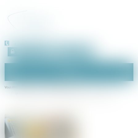
+33 (0)450 511 963
Espace client
RDV en ligne
Ouvrir
le
menu
Accueil
Droit de la consommation
Vous êtes ici :
La charge de la preuve en matière de vente par démarchage à domicile