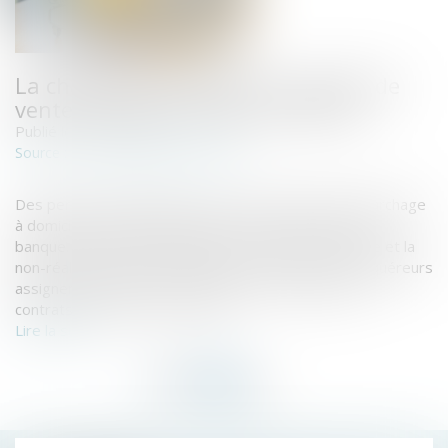
La charge de la preuve en matière de
vente par démarchage à domicile
Publié le :
16/02/2023
www.lemag-juridique.com
Source :
Des personnes achètent un bien à la suite d’un démarchage
à domicile, qu’ils financent par un crédit auprès d’une
banque. Invoquant l’irrégularité du bon de commande et la
non-réalisation des performances du produit, les acquéreurs
assignent le vendeur et la banque en annulation des
contrats de vente et de crédit...
Lire la suite