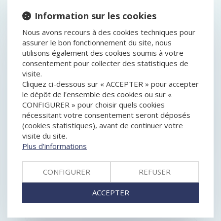
HISTORIQUE
Information sur les cookies
Nous avons recours à des cookies techniques pour
LES CONTRATS D’ASSURANCE DES PARTICULIERS
assurer le bon fonctionnement du site, nous
POURRONT ÊTRE RÉSILIÉS EN LIGNE
utilisons également des cookies soumis à votre
ENTRÉE EN VIGUEUR AU 1ER MARS DU DÉCRET
consentement pour collecter des statistiques de
RELATIF À L’ENCADREMENT DES JOURS, HORAIRES
visite.
ET FRÉQUENCE POUR LE DÉMARCHAGE
Cliquez ci-dessous sur « ACCEPTER » pour accepter
TÉLÉPHONIQUE
le dépôt de l'ensemble des cookies ou sur «
LA CHARGE DE LA PREUVE EN MATIÈRE DE VENTE
CONFIGURER » pour choisir quels cookies
PAR DÉMARCHAGE À DOMICILE
nécessitant votre consentement seront déposés
INFORMATION DE L’ACHETEUR PROFESSIONNEL QUI
(cookies statistiques), avant de continuer votre
UTILISE DE L’ACIDE CHLORHYDRIQUE À DES FINS
visite du site.
ALIMENTAIRES
Plus d'informations
EN CAS DE LOTERIE COMMERCIALE TROMPEUSE SUR
LE GAIN PROMIS, LE PRÉJUDICE EST MORAL
LA GARANTIE LÉGALE DE CONFORMITÉ NE
CONFIGURER
REFUSER
S’APPLIQUE PAS AU CONTRAT D’ENTREPRISE
ACHAT DE CARBURANT : LA REMISE DE 30 CENTIMES
ACCEPTER
PROLONGÉE JUSQU’À LA MI-NOVEMBRE
FRAUDE AU CPF : UN ORGANISME CONDAMNÉ À
VERSER 3,06 MILLIONS D’EUROS À LA CAISSE DES