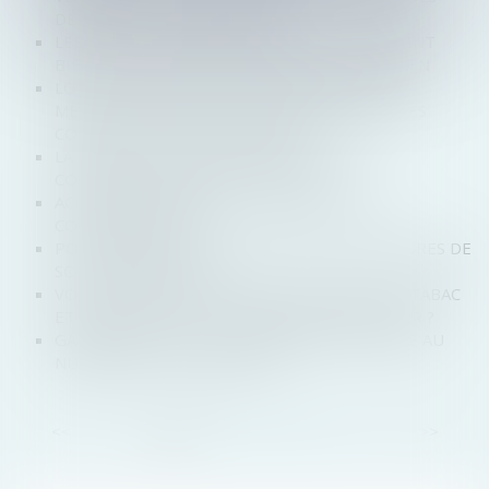
DÉPÔTS ET CONSIGNATIONS
LES PRODUITS DU TRAVAIL FORCÉ POURRAIENT
BIENTÔT ÊTRE BANNIS DU MARCHÉ EUROPÉEN
LOI DE PROTECTION DU POUVOIR D'ACHAT :
MESURES POUR FACILITER LA RÉSILIATION DES
CONTRATS DE CONSOMMATION
LA RÉSILIATION DES CONTRATS PAR LES
CONSOMMATEURS EST FACILITÉE !
ACHATS SUR INTERNET : LES DROITS DES
CONSOMMATEURS
POUVOIR D’ACHAT : QUELLES SONT LES MESURES DE
SOUTIEN ADOPTÉES ?
VOYAGE EN EUROPE : QUELLE QUANTITÉ DE TABAC
ET D'ALCOOL EST-IL POSSIBLE DE RAPPORTER ?
GARANTIE LÉGALE DE CONFORMITÉ ÉTENDUE AU
NUMÉRIQUE : DU NOUVEAU !
<<
<
1
2
3
4
5
6
7
...
>
>>