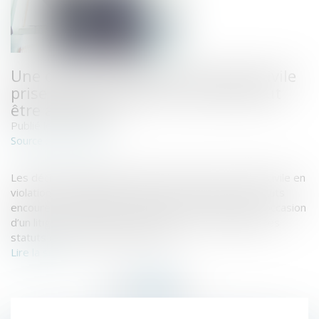
Une décision collective de société civile
prise sans respecter les statuts peut
être annulée
Publié le :
29/11/2022
www.efl.fr
Source :
Les décisions adoptées par les associés de société civile en
violation des règles de majorité prévues par les statuts
encourent la nullité. Cette solution est confirmée à l’occasion
d’un litige sur l’interprétation d’une clause ambiguë des
statuts d’un groupement agricole...
Lire la suite