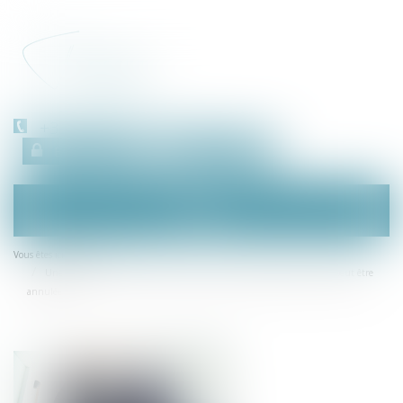
+33 (0)450 511 963
Espace client
RDV en ligne
Ouvrir
le
menu
Accueil
Vous êtes ici :
Une décision collective de société civile prise sans respecter les statuts peut être
annulée