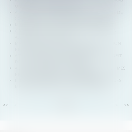
UNE SOCIÉTÉ DE PERSONNES
ACCORD DE DISTRIBUTION, REPRISE DE FONDS DE
COMMERCE ET RESPONSABILITÉ DÉLICTUELLE
MANDAT AD HOC ET CESSATION DE PAIEMENT
CONFORMITÉ D’UNE CLAUSE D’EXCLUSION D’UN
ASSOCIÉ DE SAS LÉGIFISCAL
MALGRÉ LA FIN DE LA CONCILIATION, LA CAUTION
RESTE DÉBITRICE DE SON ENGAGEMENT
ACTES DE PARASITISME DESTINÉS À TIRER PROFIT
DE LA NOTORIÉTÉ D'UNE MARQUE
ACHAT DE CARBURANT : LA REMISE DE 30 CENTIMES
PROLONGÉE JUSQU’À LA MI-NOVEMBRE
IL PEUT Y AVOIR DES DIFFICULTÉS ÉCONOMIQUES
MÊME SANS BAISSE DU CHIFFRE D’AFFAIRES
<<
<
...
44
45
46
47
48
49
50
...
>
>>