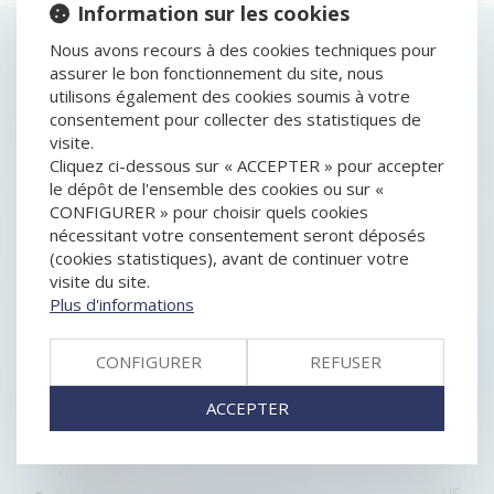
Information sur les cookies
HISTORIQUE
Nous avons recours à des cookies techniques pour
assurer le bon fonctionnement du site, nous
utilisons également des cookies soumis à votre
LIQUIDATION JUDICIAIRE ET PERTE DE LA QUALITÉ
consentement pour collecter des statistiques de
D'ASSUJETTIE À LA TVA
visite.
UNE AUGMENTATION DE CAPITAL DÉCIDÉE AUX
Cliquez ci-dessous sur « ACCEPTER » pour accepter
DÉPENS D'UN ASSOCIÉ ÉGALITAIRE ANNULÉE POUR
le dépôt de l'ensemble des cookies ou sur «
FRAUDE
CONFIGURER » pour choisir quels cookies
CONDITION DE L’ENGAGEMENT DE LA SOCIÉTÉ-
nécessitant votre consentement seront déposés
MÈRE À RÉPONDRE DES DETTES DE SA FILIALE
(cookies statistiques), avant de continuer votre
LA FAUTE GRAVE DE L’AGENT COMMERCIAL LE PRIVE
visite du site.
DE L'INDEMNITÉ DE RUPTURE ET ENGAGE SA
Plus d'informations
RESPONSABILITÉ
UNE DÉCISION COLLECTIVE DE SOCIÉTÉ CIVILE PRISE
SANS RESPECTER LES STATUTS PEUT ÊTRE ANNULÉE
CONFIGURER
REFUSER
DÉLAI DE DÉCLARATION DE CRÉANCE ET CRÉANCIER
ÉTRANGER
ACCEPTER
L’INTERDICTION DE L’OBTENTION D’UN AVANTAGE
SANS CONTREPARTIE OU DISPROPORTIONNÉ EST
VALIDE
RÉPARTITION INÉGALITAIRE DES RÉSULTATS DANS