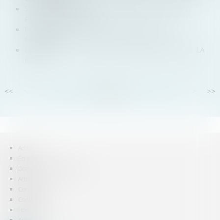
SUR INTERNET AUSSI, L'ENTENTE SUR LES PRIX
PEUT COÛTER CHER
POURQUOI LE LOGEMENT FAMILIAL EST-IL
PROTÉGÉ ?
LE DROIT A-T-IL UNE VISION TROP ÉTROITE DE LA
RSE ?
<<
<
...
87
88
89
90
91
92
93
...
>
>>
Accueil
Équipe
Domaines d'intervention
Actus
Consultation
Contact
Honoraires