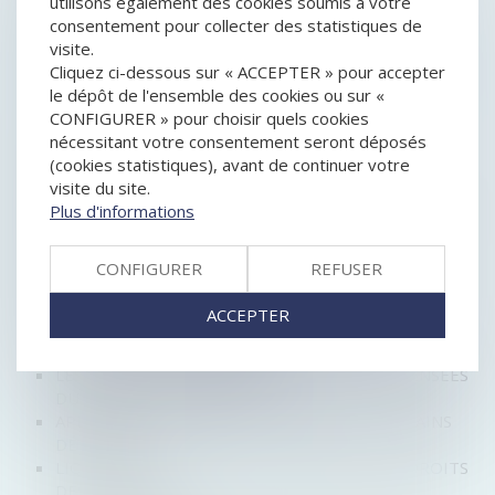
utilisons également des cookies soumis à votre
CONSOMMATION
consentement pour collecter des statistiques de
RESPONSABILITÉ DU GARANT D'UN AGENT
visite.
IMMOBILIER
Cliquez ci-dessous sur « ACCEPTER » pour accepter
TRANSMISSION DE PATRIMOINE : LES ATOUTS DE
le dépôt de l'ensemble des cookies ou sur «
L'ASSURANCE-VIE
CONFIGURER » pour choisir quels cookies
LES VICTIMES D'ENTENTES DEMANDENT DES
nécessitant votre consentement seront déposés
INDEMNITÉS
(cookies statistiques), avant de continuer votre
BIENTÔT UNE ALLOCATION POUR LES
visite du site.
INDÉPENDANTS EN CESSATION D'ACTIVITÉ
Plus d'informations
FAUT-IL RÉFORMER LES DROITS DE SUCCESSION ?
PROFESSION LIBÉRALE : LES OBLIGATIONS
COMPTABLES
CONFIGURER
REFUSER
LE PROJET DE LOI PACTE COMPORTE DIVERSES
MESURES EN DROIT DES AFFAIRES
ACCEPTER
OBTENIR L'AVAL DE L'ADMINISTRATION SUR VOS
GARANTIES COMMERCIALES
LES PETITES SOCIÉTÉS COMMERCIALES DISPENSÉES
DU RAPPORT DE GESTION
APPROPRIATION PAR LA COMMUNE DE TERRAINS
DÉLAISSÉS
LIQUIDATION JUDICIAIRE : QUELS SONT LES DROITS
DES SALARIÉS ?