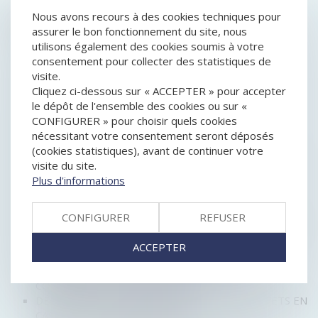
HISTORIQUE
Nous avons recours à des cookies techniques pour
assurer le bon fonctionnement du site, nous
utilisons également des cookies soumis à votre
VENTE À DISTANCE DE LIVRES : VERS UN TARIF
consentement pour collecter des statistiques de
PLANCHER DES FRAIS DE LIVRAISON
visite.
TENUE DES ASSEMBLÉES GÉNÉRALES ET DES
Cliquez ci-dessous sur « ACCEPTER » pour accepter
ORGANES COLLÉGIAUX EN 2022 : LES RÈGLES
le dépôt de l'ensemble des cookies ou sur «
DEVRAIENT ÊTRE ADAPTÉES
CONFIGURER » pour choisir quels cookies
SOLDES : NE VOUS FAITES PAS AVOIR !
nécessitant votre consentement seront déposés
SOCIÉTÉ CIVILE : UNANIMITÉ DES ASSOCIÉS ET
(cookies statistiques), avant de continuer votre
NULLITÉ DE DÉLIBÉRATION
visite du site.
WISH RESTE EXCLU DES RECHERCHES GOOGLE EN
Plus d'informations
FRANCE, L’APPEL EST REFUSÉ
SARL : DEMANDE DE DÉSIGNATION D’UN
MANDATAIRE AD HOC ET INTÉRÊT SOCIAL
CONFIGURER
REFUSER
ACHAT OU VENTE À UN PARTICULIER SUR INTERNET
: QUELS SONT VOS DROITS ?
ACCEPTER
COMMENT DESTITUER UN GÉRANT DE SARL ?
COMMENT IDENTIFIER LES PRATIQUES
COMMERCIALES TROMPEUSES?
DÉCLARATION D’INSAISISSABILITÉ : QUELS EFFETS EN
CAS DE CESSATION D’ACTIVITÉ ?