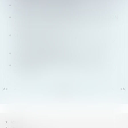
LA LISTE DES DONNÉES DEVANT FIGURER AU
RÉPERTOIRE SIRENE S’ALLONGE
SANCTIONS DU REMBOURSEMENT FAUTIF DE SON
COMPTE COURANT PAR LE DIRIGEANT D'UNE
SOCIÉTÉ EN DIFFICULTÉ
CONTENTIEUX DU CONTRÔLE DES
CONCENTRATIONS : IL NE FAUT PAS SAISIR TROP
TÔT LE CONSEIL D’ETAT
QUAND LE REMBOURSEMENT D’UN COMPTE
COURANT D’ASSOCIÉ EST FAUTIF
DU CHANGEMENT POUR LES ENTREPRISES EN
DIFFICULTÉS
<<
<
...
51
52
53
54
55
56
57
...
>
>>
Accueil