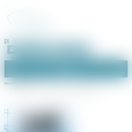
+33 (0)450 511 963
Espace client
RDV en ligne
Ouvrir
le
menu
Accueil
Vous êtes ici :
Société civile : unanimité des associés et nullité de délibération