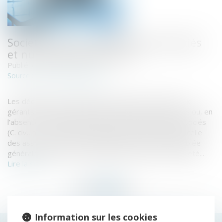
Société civile : unanimité des associés
et nullité de délibération
Publié le :
18/01/2022
www.actu-juridique.fr
Source :
Les décisions qui excèdent les pouvoirs reconnus aux
gérants sont prises selon les dispositions statutaires ou, en
l’absence de telles dispositions, à l’unanimité des associés
(C. civ., art. 1852). Cette unanimité ne se limite pas à celle
des associés présents ou représentés à une assemblée
générale, mais vise la totalité des associés de la société...
Lire la suite
Information sur les cookies