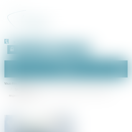
+33 (0)450 511 963
Espace client
RDV en ligne
Ouvrir
le
menu
Accueil
Vous êtes ici :
SAS devenue unipersonnelle : l'associé peut révoquer le président sans
respecter les statuts