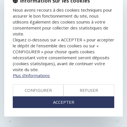
Information sur les cookies
HISTORIQUE
Nous avons recours à des cookies techniques pour
assurer le bon fonctionnement du site, nous
CONSOMMATION : L’ÉTIQUETTE ÉNERGIE SERA
utilisons également des cookies soumis à votre
SIMPLIFIÉE EN MARS 2021
consentement pour collecter des statistiques de
SUCCESSION ENTRE ÉPOUX : LES DROITS DU
visite.
CONJOINT SURVIVANT
Cliquez ci-dessous sur « ACCEPTER » pour accepter
SAS DEVENUE UNIPERSONNELLE : L'ASSOCIÉ PEUT
le dépôt de l'ensemble des cookies ou sur «
RÉVOQUER LE PRÉSIDENT SANS RESPECTER LES
CONFIGURER » pour choisir quels cookies
STATUTS
nécessitant votre consentement seront déposés
OBLIGATION D'INFORMATION DU PRESTATAIRE DE
(cookies statistiques), avant de continuer votre
VOYAGE EN MATIÈRE DE FRANCHISSEMENT DES
visite du site.
FRONTIÈRES
Plus d'informations
EIRL EN DIFFICULTÉ ET RESPECT DU FORMALISME
DANS LA DÉCLARATION DE CESSATION DES
CONFIGURER
REFUSER
PAIEMENTS
LES NOUVELLES RÈGLES EN MATIÈRE DE
ACCEPTER
PROTECTION DU SECRET DES AFFAIRES
SUCCESSION EN PRÉSENCE DE MINEURS ET
INTERVENTION D'UN MANDATAIRE AD HOC ?
SANCTION DE L'ENTENTE ILLICITE MÊME EN CAS DE
DISSOLUTION DE L'ENTREPRISE RESPONSABLE