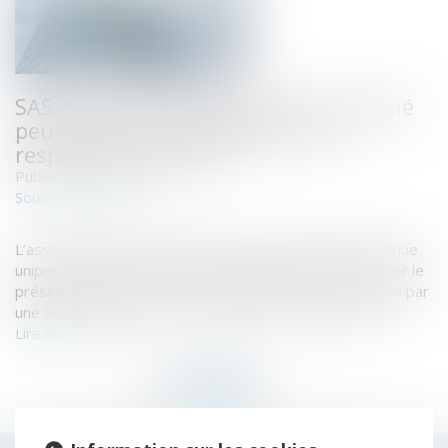
SAS devenue unipersonnelle : l'associé
peut révoquer le président sans
respecter les statuts
Publié le :
30/04/2019
www.efl.fr
Source :
L’associé unique de société par actions simplifiée devenue
unipersonnelle peut décider unilatéralement de révoquer le
président, même si les statuts imposent une révocation par
une assemblée générale convoquée par le président...
Lire la suite