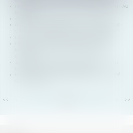
PROCÉDURE COLLECTIVE ET IMMEUBLE SERVANT AU
LOGEMENT
ABSENCE DE DESCENDANCE ET SUCCESSION?
DISSOLUTION D’UNE SOCIÉTÉ CIVILE DE MOYENS :
QUELLES CONSÉQUENCES POUR LES ASSOCIÉS?
LA DGCCRF PUBLIE SON RAPPORT POUR 2018
RÉSUMÉ DES DERNIÈRES JURISPRUDENCES EN
MATIÈRE DE DROIT DES ENTREPRISES EN
DIFFICULTÉ
SYNTHÈSE DES DERNIÈRES JURISPRUDENCES EN
MATIÈRE DE DROIT DES SUCCESSIONS
UN EXTRAIT KBIS NUMÉRIQUE BIENTÔT DÉLIVRÉ
GRATUITEMENT
<<
<
...
79
80
81
82
83
84
85
...
>
>>