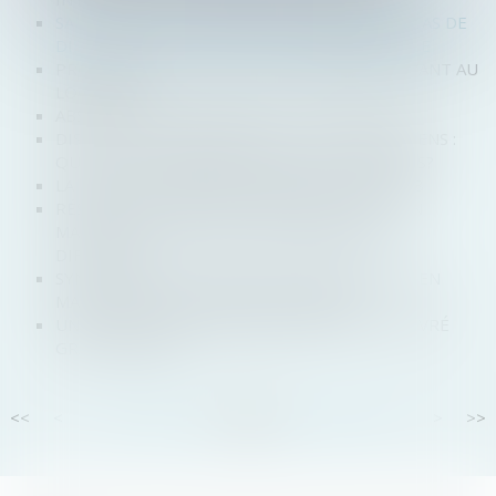
SANCTION DE L'ENTENTE ILLICITE MÊME EN CAS DE
DISSOLUTION DE L'ENTREPRISE RESPONSABLE
PROCÉDURE COLLECTIVE ET IMMEUBLE SERVANT AU
LOGEMENT
ABSENCE DE DESCENDANCE ET SUCCESSION?
DISSOLUTION D’UNE SOCIÉTÉ CIVILE DE MOYENS :
QUELLES CONSÉQUENCES POUR LES ASSOCIÉS?
LA DGCCRF PUBLIE SON RAPPORT POUR 2018
RÉSUMÉ DES DERNIÈRES JURISPRUDENCES EN
MATIÈRE DE DROIT DES ENTREPRISES EN
DIFFICULTÉ
SYNTHÈSE DES DERNIÈRES JURISPRUDENCES EN
MATIÈRE DE DROIT DES SUCCESSIONS
UN EXTRAIT KBIS NUMÉRIQUE BIENTÔT DÉLIVRÉ
GRATUITEMENT
<<
<
...
79
80
81
82
83
84
85
...
>
>>