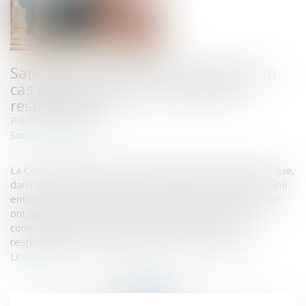
Sanction de l'entente illicite même en
cas de dissolution de l'entreprise
responsable
Publié le :
19/04/2019
www.efl.fr
Source :
La Cour de justice de l’Union européenne vient de juger que,
dans le cas où les actions de sociétés ayant participé à une
entente illicite ont été acquises par d’autres sociétés, qui
ont dissous les premières et poursuivi leurs activités
commerciales, celles-ci peuvent être tenues pour
responsables du préjudice causé par cette entente...
Lire la suite