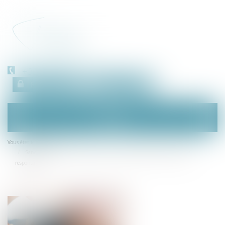
+33 (0)450 511 963
Espace client
RDV en ligne
Ouvrir
le
menu
Accueil
Vous êtes ici :
Sanction de l'entente illicite même en cas de dissolution de l'entreprise
responsable