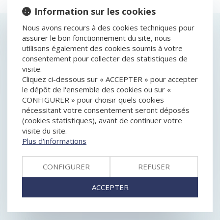
Information sur les cookies
Nous avons recours à des cookies techniques pour
HISTORIQUE
assurer le bon fonctionnement du site, nous
utilisons également des cookies soumis à votre
CONSOMMATION : L’ÉTIQUETTE ÉNERGIE SERA
consentement pour collecter des statistiques de
SIMPLIFIÉE EN MARS 2021
visite.
SUCCESSION ENTRE ÉPOUX : LES DROITS DU
Cliquez ci-dessous sur « ACCEPTER » pour accepter
CONJOINT SURVIVANT
le dépôt de l'ensemble des cookies ou sur «
SAS DEVENUE UNIPERSONNELLE : L'ASSOCIÉ PEUT
CONFIGURER » pour choisir quels cookies
RÉVOQUER LE PRÉSIDENT SANS RESPECTER LES
nécessitant votre consentement seront déposés
STATUTS
(cookies statistiques), avant de continuer votre
OBLIGATION D'INFORMATION DU PRESTATAIRE DE
visite du site.
VOYAGE EN MATIÈRE DE FRANCHISSEMENT DES
Plus d'informations
FRONTIÈRES
EIRL EN DIFFICULTÉ ET RESPECT DU FORMALISME
CONFIGURER
REFUSER
DANS LA DÉCLARATION DE CESSATION DES
PAIEMENTS
ACCEPTER
LES NOUVELLES RÈGLES EN MATIÈRE DE
PROTECTION DU SECRET DES AFFAIRES
SUCCESSION EN PRÉSENCE DE MINEURS ET
INTERVENTION D'UN MANDATAIRE AD HOC ?