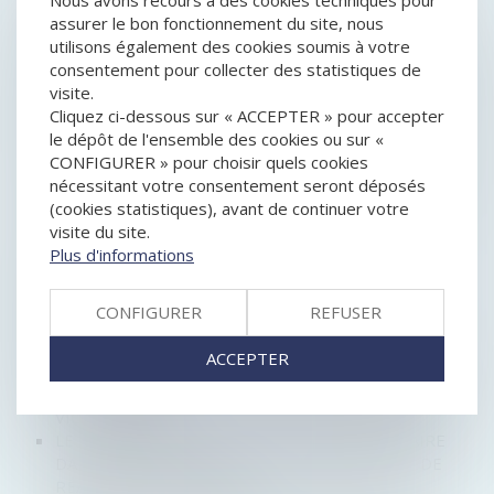
Nous avons recours à des cookies techniques pour
DE CONSOMMATION?
assurer le bon fonctionnement du site, nous
QU'EST-CE QUE LA DÉFAILLANCE EN CASCADE?
utilisons également des cookies soumis à votre
QUELLES SOLUTIONS POUR ALLÉGER LES DROITS DE
consentement pour collecter des statistiques de
SUCCESSION?
visite.
RÉMUNÉRATION DU GÉRANT ET APPROBATION DES
Cliquez ci-dessous sur « ACCEPTER » pour accepter
COMPTES DE SOCIÉTÉ
le dépôt de l'ensemble des cookies ou sur «
UFC QUE CHOISIR PROPOSE DE PROLONGER LA
CONFIGURER » pour choisir quels cookies
GARANTIE LÉGALE DE CONFORMITÉ, POUR LUTTER
nécessitant votre consentement seront déposés
CONTRE L'OBSOLESCENCE PROGRAMMÉE DES
(cookies statistiques), avant de continuer votre
PRODUITS HIGH TECH
visite du site.
ARTICULATION DU DROIT DES PROCÉDURES
Plus d'informations
COLLECTIVES ET DES RÈGLES SUCCESSORALES
SUCCESSION ET ENFANTS ADULTÉRINS
CONFIGURER
REFUSER
DISSOLUTION DE SOCIÉTÉ : QUELLES SONT LES
GRANDES ÉTAPES?
ACCEPTER
AFFACTURAGE ET ENTREPRISES EN DIFFICULTÉS
RAPPEL DES DÉLAIS POUR AGIR EN GARANTIE DES
VICES CACHÉS
LE DÉMEMBREMENT DE LA CLAUSE BÉNÉFICIAIRE
DANS UNE ASSURANCE VIE PEUT PERMETTRE DE
RÉALISER DES ÉCONOMIES