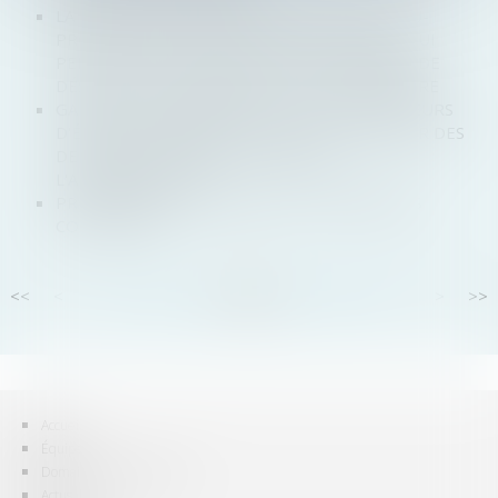
LA QUALITÉ D'ASSOCIÉ EST RECONNUE AU NU-
PROPRIÉTAIRE INDIVIS DE DROIT SOCIAUX, LUI
PERMETTANT DE FORMULER UNE DEMANDE DE
DÉSIGNATION D'ADMINISTRATEUR PROVISOIRE
GARANTIES COMMERCIALES : LES DISTRIBUTEURS
D'ÉLECTROMÉNAGERS POURRONT FORMULER DES
DEMANDES DE RESCRIT AUPRÈS DE
L'ADMINISTRATION
PRÉLÈVEMENT À LA SOURCE ET PROCÉDURES
COLLECTIVES
<<
<
...
81
82
83
84
85
86
87
...
>
>>
Accueil
Équipe
Domaines d'intervention
Actus