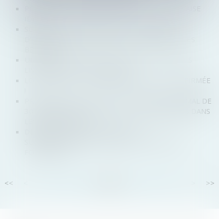
POURQUOI LEVER DES FONDS EST UNE MAUVAISE
IDÉE ?
SOCIÉTÉS MULTINATIONALES : DÉCLARATION
D’INFORMATIONS RELATIVES À L’IMPÔT SUR LES
BÉNÉFICE
UN AFFICHAGE CLAIR ET DISTINCT DU PRIX DES
LIVRES NEUFS OU D'OCCASION
LOYERS COVID : LA JURISPRUDENCE EST RÉAFFIRMÉE
!
PROCÉDURE COLLECTIVE : PAS DE DÉLAI MINIMAL DE
30 JOURS POUR NOTIFIER LES LICENCIEMENTS DANS
LES PETITES PME
DÉCISION DE LA COMMISSION DE
SURENDETTEMENT ET REPORT DU DÉLAI DE
FORCLUSION
<<
<
...
36
37
38
39
40
41
42
...
>
>>