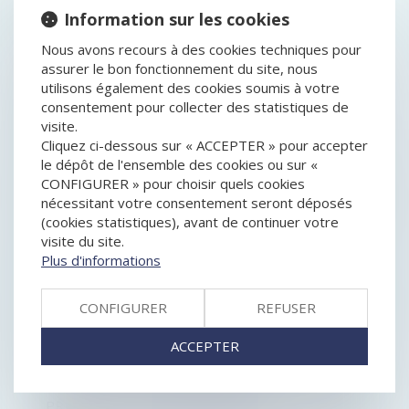
HISTORIQUE
Information sur les cookies
DU MONOPOLE DU LIQUIDATEUR JUDICIAIRE
Nous avons recours à des cookies techniques pour
RESPONSABILITÉ DU SYNDICAT DES
assurer le bon fonctionnement du site, nous
COPROPRIÉTAIRES EN MATIÈRE DE RUPTURE
utilisons également des cookies soumis à votre
BRUTALE DES RELATIONS COMMERCIALES
consentement pour collecter des statistiques de
NON-RESPECT DE L’OBLIGATION LÉGALE
visite.
D’INFORMATION ET DÉCHÉANCE DU DROIT AUX
Cliquez ci-dessous sur « ACCEPTER » pour accepter
INTÉRÊTS CONTRACTUELS
le dépôt de l'ensemble des cookies ou sur «
SOPRA STERIA REÇOIT LE FEU VERT DE L'UE POUR
CONFIGURER » pour choisir quels cookies
SON RACHAT DE ORDINA
nécessitant votre consentement seront déposés
LOYERS COMMERCIAUX IMPAYÉS ET COVID-19 : DES
(cookies statistiques), avant de continuer votre
EXCEPTIONS POSSIBLES À LA PÉRIODE DE
visite du site.
PROTECTION
Plus d'informations
PRÉCISIONS SUR LA CARACTÉRISATION D’UN ABUS
D’ÉGALITÉ
CONFIGURER
REFUSER
RÉGIME DUTREIL : LA LOCATION ÉQUIPÉE EST-ELLE
UNE ACTIVITÉ ÉLIGIBLE ?
ACCEPTER
FUSION SOCIÉTÉ GÉNÉRALE - CRÉDIT DU NORD :
RETOUR SUR UNE MIGRATION À HAUT RISQUE
DROIT DE SUITE DU CRÉANCIER NANTI : DERNIÈRES
PRÉCISIONS JURISPRUDENTIELLES