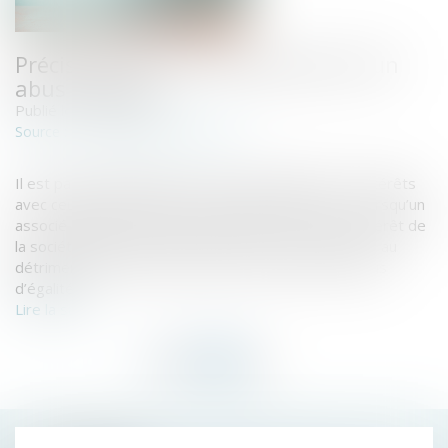
Précisions sur la caractérisation d’un
abus d’égalité
Publié le :
12/07/2023
www.lemag-juridique.com
Source :
Il est parfois difficile pour un associé d’aligner ses intérêts
avec ceux de la société dont il détient des titres. Lorsqu’un
associé égalitaire prend une décision contraire à l’intérêt de
la société, dans le seul but de favoriser ses intérêts, au
détriment des autres associés, cela constitue un abus
d’égalité...
Lire la suite