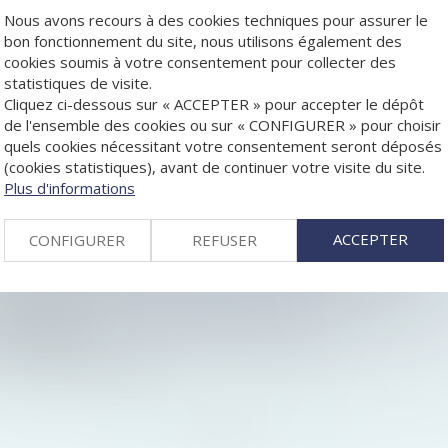
Nous avons recours à des cookies techniques pour assurer le
bon fonctionnement du site, nous utilisons également des
cookies soumis à votre consentement pour collecter des
ENT EN GUERRE JURIDIQUE CONTRE LES COMPAGNIES AÉRIE
statistiques de visite.
Cliquez ci-dessous sur « ACCEPTER » pour accepter le dépôt
ENUES PAR CHAQUE ASSOCIÉ D'UNE SOCIÉTÉ ANONYME DOIT
de l'ensemble des cookies ou sur « CONFIGURER » pour choisir
NEMENT DU PRIX DES COMMUNICATIONS
quels cookies nécessitant votre consentement seront déposés
(cookies statistiques), avant de continuer votre visite du site.
PEUT ÊTRE SANCTIONNÉE SUR LE FONDEMENT DU MANQUEMENT
Plus d'informations
I PACTE
BLIGATIONS DE LA CAUTION PERSONNE MORALE
ACCEPTER
CONFIGURER
REFUSER
IVES DE CONCURRENCE
IRL
ROUPE POUR LES LITIGES LIÉS À LA CONSOMMATION
S COMMISSAIRES AUX RESTRUCTURATIONS
REMARIAGE
OCIÉTÉ MÈRE À SES FILIALES SONT ASSOUPLIES
R FAUTE D’ABSTENTION
<<
<
...
78
79
80
81
82
83
84
...
>
>>