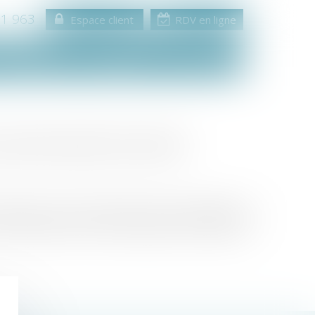
11 963
Espace client
RDV en ligne
Consultation
Médiation
Contact
a caution personne morale
garde ; aussi doit-elle payer la partie exigible de la
 sous déduction des sommes payées par le débiteur...