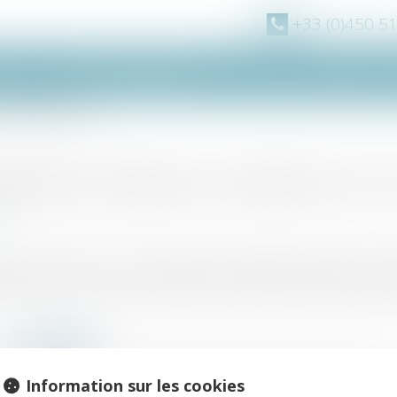
+33 (0)450 5
pe
Domaines d'intervention
Actus
Vidéos
caution personne morale
auvegarde n’allège pas les obligations de l
019
 morale ne peut pas se prévaloir des dispositions du plan de sauve
squ’à son terme, sans avoir égard à ce que prévoit le plan, mais
Information sur les cookies