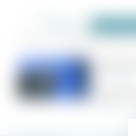
Accueil
Équi
Accueil
Le plan de sauvegarde n’allège pas les obligations de la 
Vous êtes ici :
Le plan de s
Publié le :
17/05/2
www.efl.fr
Source :
La caution personne
dette cautionnée ju
Lire la suite