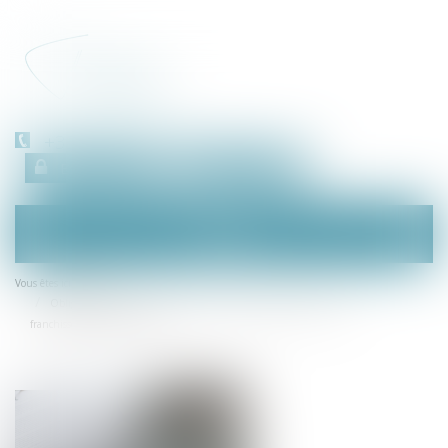
+33 (0)450 511 963
Espace client
RDV en ligne
Ouvrir
le
menu
Accueil
Vous êtes ici :
Obligation d'information du prestataire de voyage en matière de
franchissement des frontières