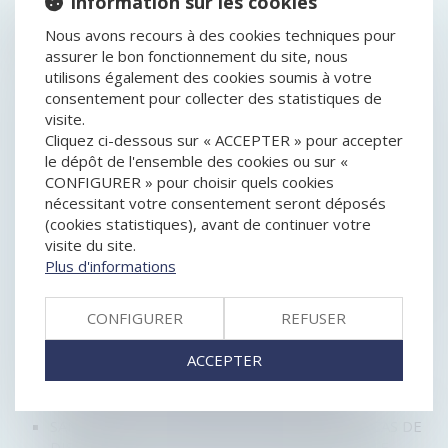
Information sur les cookies
HISTORIQUE
Nous avons recours à des cookies techniques pour
assurer le bon fonctionnement du site, nous
CONSOMMATION : L’ÉTIQUETTE ÉNERGIE SERA
utilisons également des cookies soumis à votre
SIMPLIFIÉE EN MARS 2021
consentement pour collecter des statistiques de
SUCCESSION ENTRE ÉPOUX : LES DROITS DU
visite.
CONJOINT SURVIVANT
Cliquez ci-dessous sur « ACCEPTER » pour accepter
SAS DEVENUE UNIPERSONNELLE : L'ASSOCIÉ PEUT
le dépôt de l'ensemble des cookies ou sur «
RÉVOQUER LE PRÉSIDENT SANS RESPECTER LES
CONFIGURER » pour choisir quels cookies
STATUTS
nécessitant votre consentement seront déposés
OBLIGATION D'INFORMATION DU PRESTATAIRE DE
(cookies statistiques), avant de continuer votre
VOYAGE EN MATIÈRE DE FRANCHISSEMENT DES
visite du site.
FRONTIÈRES
Plus d'informations
EIRL EN DIFFICULTÉ ET RESPECT DU FORMALISME
DANS LA DÉCLARATION DE CESSATION DES
CONFIGURER
REFUSER
PAIEMENTS
LES NOUVELLES RÈGLES EN MATIÈRE DE
ACCEPTER
PROTECTION DU SECRET DES AFFAIRES
SUCCESSION EN PRÉSENCE DE MINEURS ET
INTERVENTION D'UN MANDATAIRE AD HOC ?
SANCTION DE L'ENTENTE ILLICITE MÊME EN CAS DE
DISSOLUTION DE L'ENTREPRISE RESPONSABLE