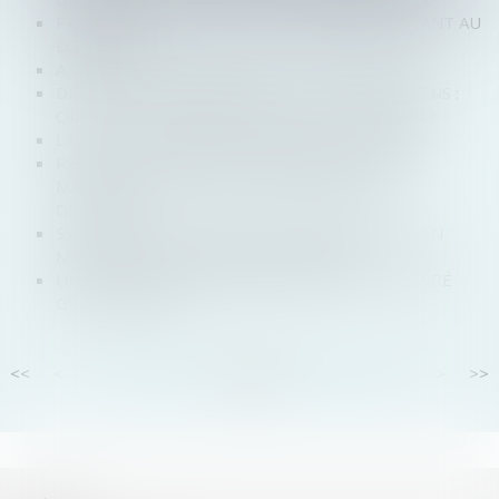
PROCÉDURE COLLECTIVE ET IMMEUBLE SERVANT AU
LOGEMENT
ABSENCE DE DESCENDANCE ET SUCCESSION?
DISSOLUTION D’UNE SOCIÉTÉ CIVILE DE MOYENS :
QUELLES CONSÉQUENCES POUR LES ASSOCIÉS?
LA DGCCRF PUBLIE SON RAPPORT POUR 2018
RÉSUMÉ DES DERNIÈRES JURISPRUDENCES EN
MATIÈRE DE DROIT DES ENTREPRISES EN
DIFFICULTÉ
SYNTHÈSE DES DERNIÈRES JURISPRUDENCES EN
MATIÈRE DE DROIT DES SUCCESSIONS
UN EXTRAIT KBIS NUMÉRIQUE BIENTÔT DÉLIVRÉ
GRATUITEMENT
<<
<
...
79
80
81
82
83
84
85
...
>
>>