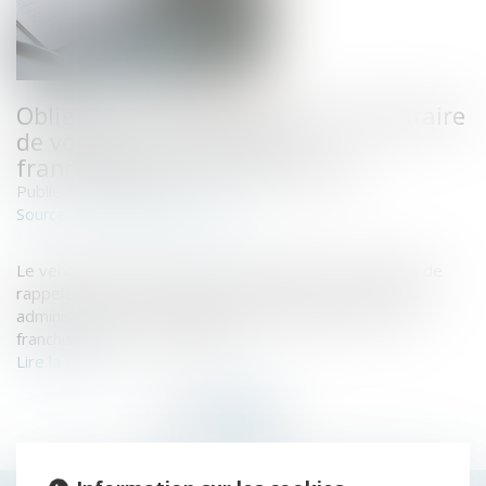
Obligation d'information du prestataire
de voyage en matière de
franchissement des frontières
Publié le :
26/04/2019
www.dalloz-actualite.fr
Source :
Le vendeur de prestations de voyages n’est pas tenu de
rappeler, après la conclusion du contrat, les formalités
administratives à accomplir par le voyageur en cas de
franchissement des frontières...
Lire la suite