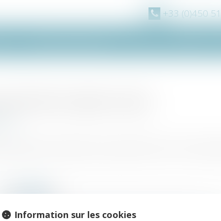
+33 (0)450 5
pe
Domaines d'intervention
Actus
Vidéos
e casse-tête du registre unique
018
os.fr
matriculation des entreprises, le gouvernement va créer un registr
Information sur les cookies