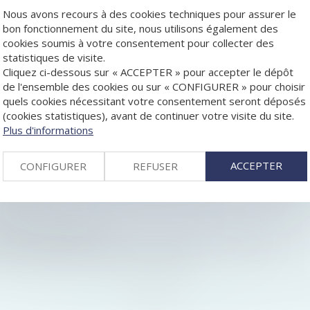
Nous avons recours à des cookies techniques pour assurer le
bon fonctionnement du site, nous utilisons également des
cookies soumis à votre consentement pour collecter des
statistiques de visite.
IÈRE DE DISTRIBUTION ET DE CONCURRENCE
Cliquez ci-dessous sur « ACCEPTER » pour accepter le dépôt
É ET NULLITÉ
de l'ensemble des cookies ou sur « CONFIGURER » pour choisir
X ENTREPRISES EN DIFFICULTÉ
quels cookies nécessitant votre consentement seront déposés
ER ET INTERPRÉTATION DE LA CLAUSE BÉNÉFICIAIRE DU CON
(cookies statistiques), avant de continuer votre visite du site.
SÉS
Plus d'informations
TER
UE
ACCEPTER
CONFIGURER
REFUSER
 D’INTENTION » EST-ELLE POSSIBLE ? LA COUR DE CASSATION
SE BÉNÉFICIAIRE EN PRÉSENCE D’UN LEGS
NNÉS
MENT À LA SOURCE ?
GEMENT IMPORTANT DANS LA SITUATION DES EX-ÉPOUX
DE POUVOIRS STATUTAIRES DU GÉRANT
<<
<
...
86
87
88
89
90
91
92
...
>
>>