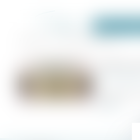
Accueil
Équi
Accueil
Loi Pacte : le casse-tête du registre unique
Vous êtes ici :
Loi Pacte : l
Publié le :
10/10/2
www.lesech
Source :
Pour simplifier l'im
gestion...
Lire la suite