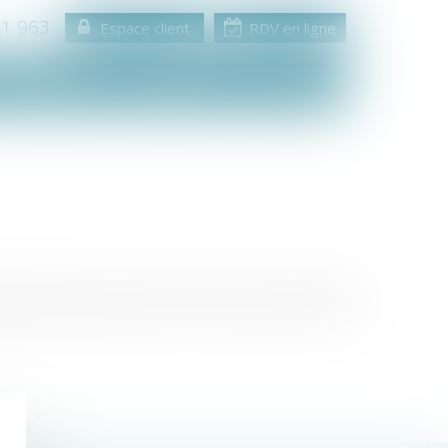
11 963
Espace client
RDV en ligne
Consultation
Médiation
Contact
e unique. Mais sans encore savoir à qui en confier la