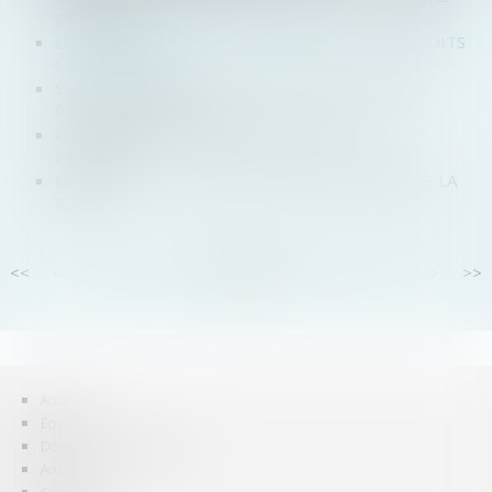
DÉLAISSÉS
LIQUIDATION JUDICIAIRE : QUELS SONT LES DROITS
DES SALARIÉS ?
SUR INTERNET AUSSI, L'ENTENTE SUR LES PRIX
PEUT COÛTER CHER
POURQUOI LE LOGEMENT FAMILIAL EST-IL
PROTÉGÉ ?
LE DROIT A-T-IL UNE VISION TROP ÉTROITE DE LA
RSE ?
<<
<
...
87
88
89
90
91
92
93
...
>
>>
Accueil
Équipe
Domaines d'intervention
Actus