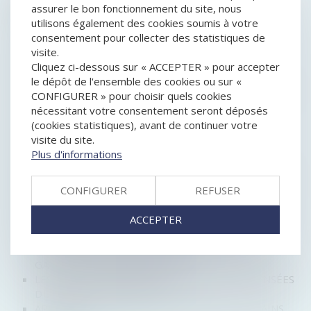
HISTORIQUE
assurer le bon fonctionnement du site, nous
utilisons également des cookies soumis à votre
L’ADHÉSION À TWITTER EST UN CONTRAT DE
consentement pour collecter des statistiques de
CONSOMMATION
visite.
RESPONSABILITÉ DU GARANT D'UN AGENT
Cliquez ci-dessous sur « ACCEPTER » pour accepter
IMMOBILIER
le dépôt de l'ensemble des cookies ou sur «
TRANSMISSION DE PATRIMOINE : LES ATOUTS DE
CONFIGURER » pour choisir quels cookies
L'ASSURANCE-VIE
nécessitant votre consentement seront déposés
LES VICTIMES D'ENTENTES DEMANDENT DES
(cookies statistiques), avant de continuer votre
INDEMNITÉS
visite du site.
BIENTÔT UNE ALLOCATION POUR LES
Plus d'informations
INDÉPENDANTS EN CESSATION D'ACTIVITÉ
FAUT-IL RÉFORMER LES DROITS DE SUCCESSION ?
CONFIGURER
REFUSER
PROFESSION LIBÉRALE : LES OBLIGATIONS
COMPTABLES
ACCEPTER
LE PROJET DE LOI PACTE COMPORTE DIVERSES
MESURES EN DROIT DES AFFAIRES
OBTENIR L'AVAL DE L'ADMINISTRATION SUR VOS
GARANTIES COMMERCIALES
LES PETITES SOCIÉTÉS COMMERCIALES DISPENSÉES
DU RAPPORT DE GESTION
APPROPRIATION PAR LA COMMUNE DE TERRAINS