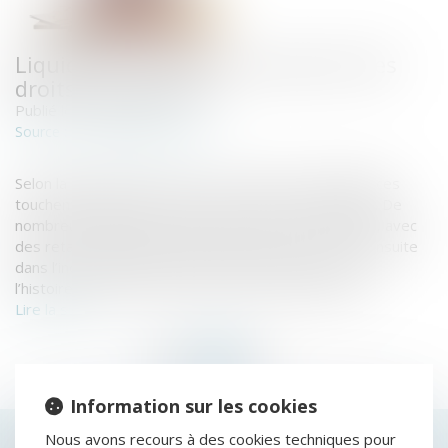
Liquidation judiciaire : quels sont les
droits des salariés ?
Publié le :
06/09/2018
www.bilansgratuits.fr
Source :
Selon la Banque de France, les situations de défaillances
touchent, chaque année, plus de 50 000 entreprises. De
nombreux salariés se retrouvent donc sur la sellette, avec
des retards de paiement de leurs salaires. Ils sont ensuite
dans l’incertitude durant la période d’observation, et
l’histoire se termine souvent par des licenciements...
Lire la suite
Information sur les cookies
Nous avons recours à des cookies techniques pour