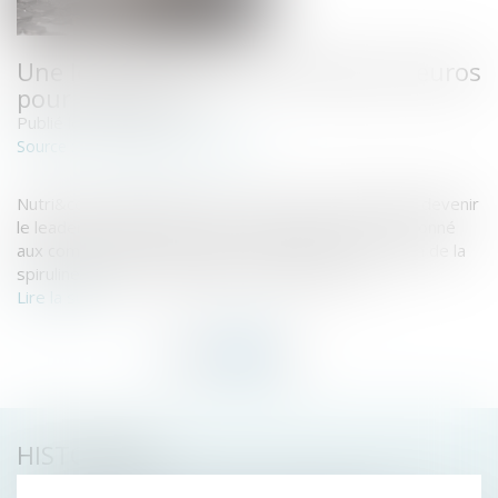
Une levée de fonds de 4 millions d’euros
pour Nutri & Co
Publié le :
21/05/2026
www.darwin-nutrition.fr
Source :
Nutri&co a été fondé en 2017, avec pour objectif de devenir
le leader européen des nutraceutiques (autre nom donné
aux compléments alimentaires). Proposant aussi bien de la
spiruline que des complexes multivitaminés, le ...
Lire la suite
HISTORIQUE