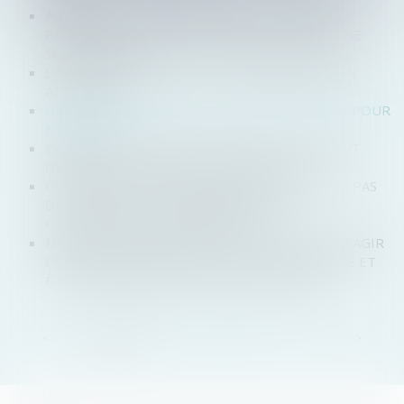
ADMINISTRATEUR PROVISOIRE : LE JUGE DES
RÉFÉRÉS NE PEUT RÉVOQUER LE GÉRANT D’UNE
SOCIÉTÉ CIVILE
LOCATION DE VÉHICULE : LA RÉGLEMENTATION
APPLICABLE
UNE LEVÉE DE FONDS DE 4 MILLIONS D’EUROS POUR
NUTRI & CO
DANS LES FUSIONS-ACQUISITIONS, LES RH SONT
DEVENUES LE VRAI FACTEUR DE RISQUE.
COMPENSATION EN PROCÉDURE COLLECTIVE : PAS
DE CONNEXITÉ SANS VÉRITABLE UNITÉ
CONTRACTUELLE DES CRÉANCES !
MASSE DES OBLIGATAIRES : L’AUTORISATION D’AGIR
PEUT RÉSULTER D’UNE CONSULTATION ÉCRITE ET
ÊTRE RÉGULARISÉE EN COURS D’INSTANCE
<<
<
1
2
3
4
5
6
7
...
>
>>