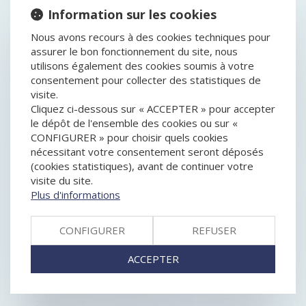
GESTION DES PÉNURIES, CONTRÔLE DES
Information sur les cookies
DISTRIBUTEURS ET DÉPENDANCE ÉCONOMIQUE : LA
COUR DE CASSATION DURCIT L’APPRÉCIATION DES
Nous avons recours à des cookies techniques pour
PRATIQUES VERTICALES !
assurer le bon fonctionnement du site, nous
POINT DE DÉPART DU DÉLAI DE L’ACTION EN
utilisons également des cookies soumis à votre
REPORT DE LA CESSATION DES PAIEMENTS EN CAS
consentement pour collecter des statistiques de
D’EXTENSION DE PROCÉDURE COLLECTIVE
visite.
ASSEMBLÉES GÉNÉRALES : ÉVOLUTION DES RÈGLES
Cliquez ci-dessous sur « ACCEPTER » pour accepter
CONCERNANT LA COMMUNICATION AVEC LES
le dépôt de l'ensemble des cookies ou sur «
ACTIONNAIRES ET LA DATE D’ENREGISTREMENT
CONFIGURER » pour choisir quels cookies
BAUX COMMERCIAUX : VOUS POUVEZ DÉSORMAIS
nécessitant votre consentement seront déposés
DEMANDER LA MENSUALISATION DU LOYER
(cookies statistiques), avant de continuer votre
SURENDETTEMENT : EXAMEN DISTINCT DE LA
visite du site.
BONNE FOI DES ÉPOUX
Plus d'informations
PUBLICITÉ DES CESSIONS DE PARTS SOCIALES DE
SOCIÉTÉS CIVILES : DE NOUVELLES FORMALITÉS
CONFIGURER
REFUSER
MISTER IA LÈVE 10 MILLIONS D'EUROS POUR SON
DÉVELOPPEMENT
ACCEPTER
CONTRAT CLAIR ET PRÉCIS : LE JUGE NE PEUT EN
MODIFIER LA PORTÉE
PRÈS DE 19.000 DÉFAILLANCES AU 1ER TRIMESTRE
2026