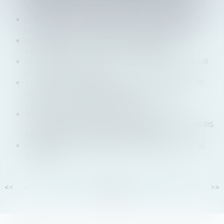
AVIS D’ATTRIBUTION D’UN MARCHÉ PUBLIC ?
SUIVI MÉDICAL À DISTANCE : QUANTIQ ANNONCE
UNE LEVÉE DE FONDS DE 2,6 MILLIONS D'EUROS
FIXATION DU LOYER DU BAIL RENOUVELÉ :
COMPÉTENCE ET VOLONTÉ DES PARTIES
CJUE : LA PROTECTION DU CONSOMMATEUR POUR
LES SERVICES EN LIGNE
LA CONVOCATION IRRÉGULIÈRE D'UN ASSOCIÉ DE
SARL À UNE ASSEMBLÉE ENTRAÎNE-T-ELLE
L'ANNULATION DES DÉCISIONS ?
REJET DE LA SAISINE PAR L’AUTORITÉ DE LA
CONCURRENCE POUR IRRECEVABILITÉ DU RECOURS
EN L’ABSENCE D’ÉLÉMENTS PROBANTS
PORTÉE DE LA DÉCLARATION DE CRÉANCE PAR LE
DÉBITEUR
<<
<
...
21
22
23
24
25
26
27
...
>
>>