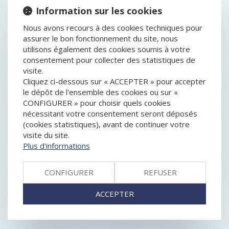
HISTORIQUE
Information sur les cookies
SOCIÉTÉ CIVILE : PRÉCISIONS SUR LES MODALITÉS
Nous avons recours à des cookies techniques pour
D’ENGAGEMENT DE LA RESPONSABILITÉ D’ANCIENS
assurer le bon fonctionnement du site, nous
ASSOCIÉS
utilisons également des cookies soumis à votre
REJET DE LA QPC RELATIVE AUX DOMMAGES-
consentement pour collecter des statistiques de
INTÉRÊTS POUR CONCURRENCE DÉLOYALE
visite.
RÉUSSIR UN PROJET DE M&A DEMANDE
Cliquez ci-dessous sur « ACCEPTER » pour accepter
STRUCTURATION AMONT ET PRISE EN COMPTE DE
le dépôt de l'ensemble des cookies ou sur «
L’EXTRA-FINANCIER
CONFIGURER » pour choisir quels cookies
LA CLAUSE PRIVANT L’ASSOCIÉ DE SAS DU DROIT DE
nécessitant votre consentement seront déposés
VOTER SUR SON EXCLUSION EST EN PARTIE
(cookies statistiques), avant de continuer votre
RÉPUTÉE NON ÉCRITE
visite du site.
EN LEVANT 600 M€, MISTRAL AI FRÔLE LES 6 MD€ DE
Plus d'informations
VALORISATION
BAUX COMMERCIAUX : LA MENSUALISATION DES
CONFIGURER
REFUSER
LOYERS RETARDÉE POUR CAUSE DE DISSOLUTION
COMMENT TRANSMETTRE SON ENTREPRISE ?
ACCEPTER
BORNES DE RECHARGE POUR VÉHICULES
ÉLECTRIQUES : L’AUTORITÉ REND SON AVIS
CONTRAT PUBLIÉ ET DISPENSE D’ACTION EN
REVENDICATION : QUID DE LA PUBLICATION D’UN