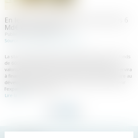
En levant 600 M€, Mistral AI frôle les 6
Md€ de valorisation
Publié le :
26/06/2024
www.lemondeinformatique.fr
Source :
La start-up française Mistral AI a bouclé une levée de fonds
de 600 M€ mêlant dette et capital investissement. La
valorisation de la société frôle les 6 Md€. Cet apport servira
à financer les besoins en ressources de calcul nécessaire au
développement des LLM, mais aussi recruter et soutenir
l'expansion internationale...
Lire la suite