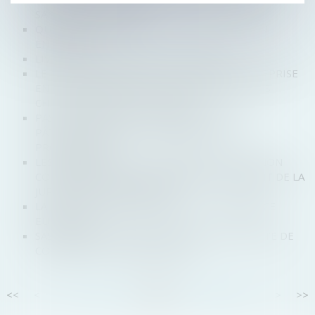
SANS PAYER D'IMPÔTS
QUEL STATUT JURIDIQUE CHOISIR POUR SON
ENTREPRISE ?
LIVRAISON : QUELS SONT VOS DROITS ?
LE PLAN DE CONTINUATION : QUAND L’ENTREPRISE
EN REDRESSEMENT JUDICIAIRE PRÉSENTE DES
CHANCES SÉRIEUSES DE SURVIE
PAS DE CONVENTION PLURIANNUELLE DE
PÂTURAGE SANS LE CONCOURS DU NU-
PROPRIÉTAIRE
LES RESPONSABILITÉS DU GÉRANT DE SARL NON
COMMERÇANT ET DU LIQUIDATEUR RELÈVENT DE LA
JURIDICTION COMMERCIALE
LA FIN DU GÉOBLOCAGE DANS LE E-COMMERCE
EUROPÉEN
SAS : RÉVOCATION DU PRÉSIDENT POUR PERTE DE
CONFIANCE ET INTÉRÊT SOCIAL
<<
<
...
83
84
85
86
87
88
89
...
>
>>