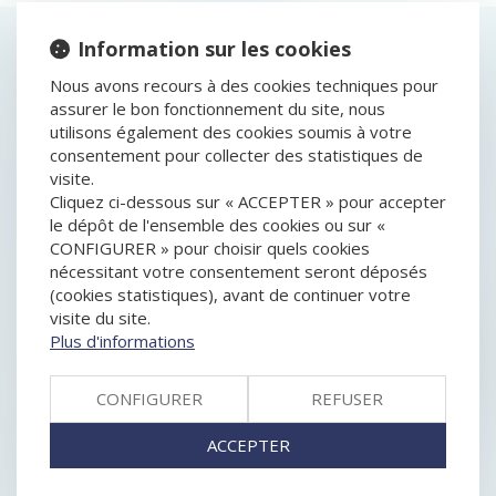
Information sur les cookies
HISTORIQUE
Nous avons recours à des cookies techniques pour
VALIDITÉ D'UNE CLAUSE STATUTAIRE D'EXCLUSION
assurer le bon fonctionnement du site, nous
D'UN ASSOCIÉ
utilisons également des cookies soumis à votre
CRÉER SA BOUTIQUE EN LIGNE : MODE D’EMPLOI
consentement pour collecter des statistiques de
L’ENTREPRENEUR INDIVIDUEL À RESPONSABILITÉ
visite.
LIMITÉE (EIRL), UN STATUT QUI PROTÈGE VOTRE
Cliquez ci-dessous sur « ACCEPTER » pour accepter
PATRIMOINE PERSONNEL
le dépôt de l'ensemble des cookies ou sur «
LA SEMAINE DU DROIT DES ENTREPRISES EN
CONFIGURER » pour choisir quels cookies
DIFFICULTÉ
nécessitant votre consentement seront déposés
NULLITÉ DU TESTAMENT-PARTAGE PORTANT SUR
(cookies statistiques), avant de continuer votre
DES BIENS COMMUNS
visite du site.
L'AUTORITÉ DE LA CONCURRENCE SANCTIONNE SIX
Plus d'informations
FABRICANTS D'ÉLECTROMÉNAGER, PARMI LES PLUS
IMPORTANTS DU SECTEUR, À HAUTEUR DE189 M€
CONFIGURER
REFUSER
POUR S'ÊTRE, NOTAMMENT, CONCERTÉS SUR DES
HAUSSES DE PRIX.
ACCEPTER
LA REVENDICATION DANS LES PROCÉDURES
COLLECTIVES : MORCEAUX CHOISIS
TRANSMISSION : LES SOLUTIONS POUR DONNER