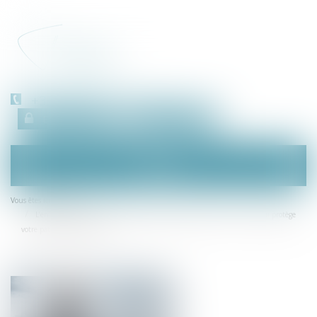
+33 (0)450 511 963
Espace client
RDV en ligne
Ouvrir
le
menu
Accueil
Vous êtes ici :
L’entrepreneur individuel à responsabilité limitée (EIRL), un statut qui protège
votre patrimoine personnel