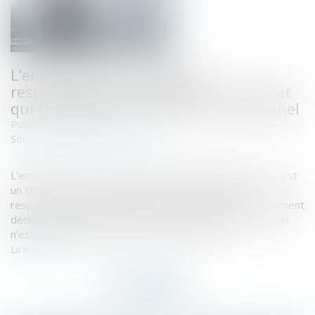
L’entrepreneur individuel à
responsabilité limitée (EIRL), un statut
qui protège votre patrimoine personnel
Publié le :
11/01/2019
www.economie.gouv.fr
Source :
L'entrepreneur individuel à responsabilité limitée (EIRL) est
un statut qui permet à l’entrepreneur de limiter sa
responsabilité financière grâce à un patrimoine spécialement
dédié à l’activité professionnelle. Le patrimoine personnel
n’est ainsi pas engagé. Vous êtes intéressé ?
Lire la suite