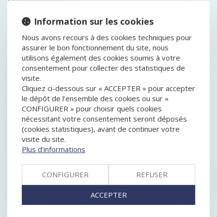
HISTORIQUE
Information sur les cookies
IRRÉGULARITÉ DE L’ASSEMBLÉE GÉNÉRALE D’UNE
SOCIÉTÉ CIVILE POUR DÉFAUT DE CONVOCATION DU
Nous avons recours à des cookies techniques pour
CURATEUR D’UN ASSOCIÉ PROTÉGÉ
assurer le bon fonctionnement du site, nous
RÉVISION DES BAUX COMMERCIAUX ET
utilisons également des cookies soumis à votre
PROFESSIONNELS : LES INDICES AU DEUXIÈME
consentement pour collecter des statistiques de
TRIMESTRE 2024
visite.
LE GROUPE JANNEAU FAIT L’ACQUISITION DE
Cliquez ci-dessous sur « ACCEPTER » pour accepter
L’ENTREPRISE DISTRAL
le dépôt de l'ensemble des cookies ou sur «
LIQUIDATION JUDICIAIRE ET CLÔTURE DE COMPTE
CONFIGURER » pour choisir quels cookies
COURANT : QUID DU SORT DE LA CAUTION ?
nécessitant votre consentement seront déposés
GOOGLE SHOPPING : L'ABUS DE POSITION
(cookies statistiques), avant de continuer votre
DOMINANTE ET L'AMENDE DE 2,4 MILLIARDS
visite du site.
D'EUROS CONFIRMÉS
Plus d'informations
ANNULATION DU CONTRAT DE VENTE HORS
ÉTABLISSEMENT POUR CAUSE DE NULLITÉ DU BON
CONFIGURER
REFUSER
DE COMMANDE : RAPPEL DES MENTIONS
OBLIGATOIRES
ACCEPTER
CESSION DE PARTS SOCIALES ET CARACTÉRISATION
DE LA RÉTICENCE DOLOSIVE
GOOGLE ADSENSE : LE TRIBUNAL DE L’UE ANNULE