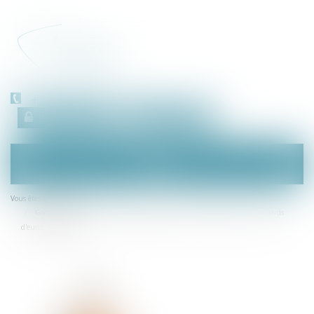
+33 (0)450 511 963
Espace client
RDV en ligne
Ouvrir
le
menu
Accueil
Vous êtes ici :
Google Shopping : l'abus de position dominante et l'amende de 2,4 milliards
d'euros confirmés