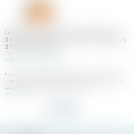
Google Shopping : l'abus de position
dominante et l'amende de 2,4 milliards
d'euros confirmés
Publié le :
03/10/2024
www.actu-juridique.fr
Source :
Par un arrêt du 10 septembre 2024, la Cour de justice de
l'Union européenne (CJUE) a confirmé la condamnation de
Google pour abus de position dominante...
Lire la suite