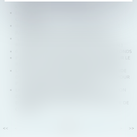
L’AMENDE DE 1,49 MILLIARD D’EUROS
LA FIXATION ET LA RÉVISION DU LOYER
COMMERCIAL
INSAISISSABILITÉ DE LA RÉSIDENCE PRINCIPALE :
JUSQU’À QUAND EST-ELLE APPLICABLE ?
"LE MARCHÉ DES FUSIONS-ACQUISITIONS VA
REPRENDRE POUR LES FONDS" (OPALE CAPITAL)
6 CONSEILS POUR BIEN RÉUSSIR SA LEVÉE DE FONDS
PLUS QUE QUELQUES JOURS POUR OPTER POUR LE
RÉGIME DE L'AUTO-ENTREPRENEUR EN 2025
LA JUSTICE EUROPÉENNE CONFIRME UNE AMENDE
DE 2,4 MILLIARDS D'EUROS CONTRE GOOGLE POUR
PRATIQUES ANTICONCURRENTIELLES
LA CONDAMNATION DU DÉBITEUR À L’EXÉCUTION
DE FAIRE EN NATURE ÉCHAPPE AU CHAMP
D’APPLICATION DE L’ARTICLE L.622-21 DU CODE DE
COMMERCE
<<
<
...
17
18
19
20
21
22
23
...
>
>>