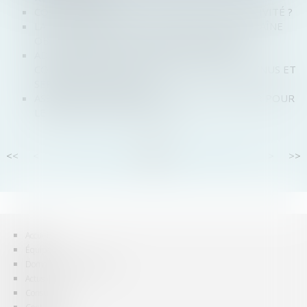
COMMENT RÉALISER UNE ADJONCTION D’ACTIVITÉ ?
LA PROCÉDURE COLLECTIVE D'UNE SNC ENTRAÎNE
OBLIGATOIREMENT CELLE DE SES ASSOCIÉS
ADAPTATION DE LA GARANTIE LÉGALE DE
CONFORMITÉ POUR LES BIENS ET LES CONTENUS ET
SERVICES NUMÉRIQUES
ASSOCIÉ EXCLU D’UNE SELAS : QUELLE VALEUR POUR
LE RACHAT DE SES ACTIONS ?
<<
<
...
52
53
54
55
56
57
58
...
>
>>
Accueil
Équipe
Domaines d'intervention
Actus
Consultation