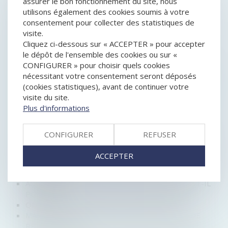
assurer le bon fonctionnement du site, nous
L’ATTESTATION D’UN « CLIENT MYSTÈRE »
utilisons également des cookies soumis à votre
RESPONSABILITÉ DES DIRIGEANTS DE SOCIÉTÉ
consentement pour collecter des statistiques de
COTÉE : DÉTENTION D’UNE INFORMATION
visite.
PRIVILÉGIÉE ET MANQUEMENT D’INITIÉ
Cliquez ci-dessous sur « ACCEPTER » pour accepter
LA GARANTIE LÉGALE DE CONFORMITÉ EST
le dépôt de l'ensemble des cookies ou sur «
ÉTENDUE AU NUMÉRIQUE !
CONFIGURER » pour choisir quels cookies
ÉTENDUE DE LA RESPONSABILITÉ DU DIRECTEUR
nécessitant votre consentement seront déposés
GÉNÉRAL DÉLÉGUÉ D'UNE SA
(cookies statistiques), avant de continuer votre
GOOGLE ABUSE DE SA POSITION DOMINANTE : 2,42
visite du site.
MILLIARDS €
Plus d'informations
RÉFORME DU DROIT DES ENTREPRISES EN
DIFFICULTÉ : ADAPTATION DE LA PROCÉDURE DE
SAUVEGARDE
CONFIGURER
REFUSER
RÉFORME DU LIVRE VI : FACILITER LE REBOND DES
ENTREPRENEURS INDIVIDUELS
ACCEPTER
COMPENSATION DE CRÉANCES ET REDRESSEMENT
JUDICIAIRE
ACHAT D'OBJET DÉFECTUEUX: UN RECOURS EST-IL
POSSIBLE?
QU'EST-CE QUE LA MISE SOUS SÉQUESTRE ?
MAÎTRISER TOUTES LES FACETTES DU DÉLAI DE
RÉTRACTATION