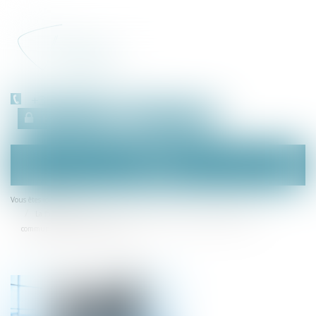
+33 (0)450 511 963
Espace client
RDV en ligne
Ouvrir
le
menu
Accueil
Vous êtes ici :
La fourniture de l’extrait d’immatriculation bientôt remplacée par la
communication du numéro RCS