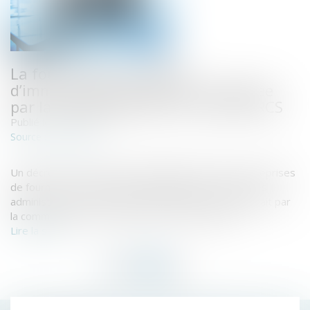
La fourniture de l’extrait
d’immatriculation bientôt remplacée
par la communication du numéro RCS
Publié le :
23/06/2021
www.efl.fr
Source :
Un décret récent supprime l'obligation faite aux entreprises
de fournir un extrait K bis à l'appui de leurs demandes
administratives et remplace la fourniture de cet extrait par
la communication du numéro RCS de l’entreprise...
Lire la suite