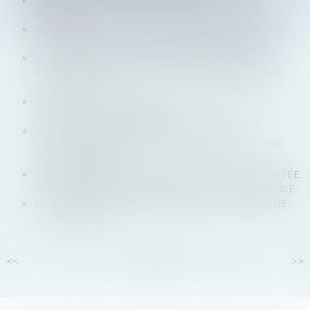
FRAUDE
DETTE COVID : VERS UNE PROCÉDURE JUDICIAIRE
SIMPLIFIÉE POUR LES TPE/PME EN DIFFICULTÉ
LA MODIFICATION D’UNE RELATION ÉTABLIE NE
VAUT RUPTURE QUE SI ELLE EST SUBSTANTIELLE :
ILLUSTRATION
SAUF ABUS, UNE ASSEMBLÉE DE SARL PEUT ÊTRE
TENUE LOIN DE SON SIÈGE
LA COTISATION FONCIÈRE EST PAYABLE À
L’ÉCHÉANCE MALGRÉ LA PROCÉDURE COLLECTIVE
DE L’ENTREPRISE
PRATIQUE RESTRICTIVE DE CONCURRENCE : PORTÉE
D’UNE DEMANDE SUBSIDIAIRE SUR LA COMPÉTENCE
LA SOCIÉTÉ CIVILE IMMOBILIÈRE : PETIT GUIDE DE
L’INVESTISSEUR
<<
<
...
56
57
58
59
60
61
62
...
>
>>