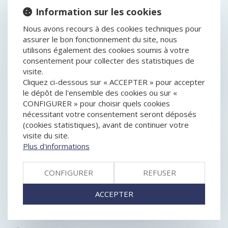
Information sur les cookies
HISTORIQUE
Nous avons recours à des cookies techniques pour
RECEVABILITÉ DE LA RÉCLAMATION À L’ÉTAT DES
assurer le bon fonctionnement du site, nous
CRÉANCES EXERCÉE PAR UN CRÉANCIER
utilisons également des cookies soumis à votre
HERMÈS : UN NOUVEL OUTIL D’ÉCHANGES DE
consentement pour collecter des statistiques de
DOCUMENTS AVEC LES AVOCATS ET
visite.
L'ADMINISTRATION MIS EN PLACE PAR L'AUTORITÉ
Cliquez ci-dessous sur « ACCEPTER » pour accepter
LA FOURNITURE DE L’EXTRAIT D’IMMATRICULATION
le dépôt de l'ensemble des cookies ou sur «
BIENTÔT REMPLACÉE PAR LA COMMUNICATION DU
CONFIGURER » pour choisir quels cookies
NUMÉRO RCS
nécessitant votre consentement seront déposés
ENTREPRISES EN DIFFICULTÉ: INSTAURATION
(cookies statistiques), avant de continuer votre
TEMPORAIRE D’UNE PROCÉDURE JUDICIAIRE DE
visite du site.
TRAITEMENT DE SORTIE DE CRISE
Plus d'informations
PRATIQUE ANTICONCURRENTIELLE ET PERSONNE
PUBLIQUE : LA CONDAMNATION SOLIDAIRE DE TOUS
CONFIGURER
REFUSER
LES ACTEURS EST POSSIBLE
AVANCE EN COMPTE COURANT D’ASSOCIÉ
ACCEPTER
RECEVABILITÉ DE L’ACTION DE LA DÉBITRICE AVANT
L’OUVERTURE DE LA PROCÉDURE
CASINO ARRIVE SUR AMAZON PRIME
CAUTIONNEMENT : PAS DE NULLITÉ EN CAS DE