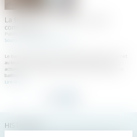
La fixation et la révision du loyer
commercial
Publié le :
26/09/2024
www.lemag-juridique.com
Source :
Le bail commercial est un contrat fondamental, qui permet
au locataire (le preneur) d’exploiter un local pour son
activité, tout en offrant une source de revenus stable au
bailleur...
Lire la suite
HISTORIQUE