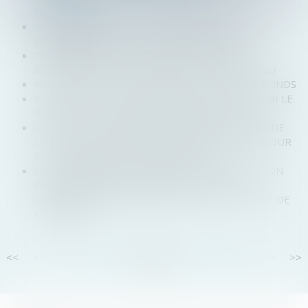
COMMERCIAL
INSAISISSABILITÉ DE LA RÉSIDENCE PRINCIPALE :
JUSQU’À QUAND EST-ELLE APPLICABLE ?
"LE MARCHÉ DES FUSIONS-ACQUISITIONS VA
REPRENDRE POUR LES FONDS" (OPALE CAPITAL)
6 CONSEILS POUR BIEN RÉUSSIR SA LEVÉE DE FONDS
PLUS QUE QUELQUES JOURS POUR OPTER POUR LE
RÉGIME DE L'AUTO-ENTREPRENEUR EN 2025
LA JUSTICE EUROPÉENNE CONFIRME UNE AMENDE
DE 2,4 MILLIARDS D'EUROS CONTRE GOOGLE POUR
PRATIQUES ANTICONCURRENTIELLES
LA CONDAMNATION DU DÉBITEUR À L’EXÉCUTION
DE FAIRE EN NATURE ÉCHAPPE AU CHAMP
D’APPLICATION DE L’ARTICLE L.622-21 DU CODE DE
COMMERCE
<<
<
...
17
18
19
20
21
22
23
...
>
>>