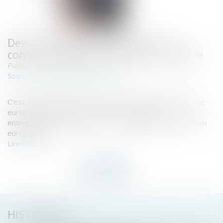
Devoir de vigilance européen : le
contenu de la proposition de directive
Publié le :
02/03/2022
www.editions-legislatives.fr
Source :
C’est aujourd’hui le grand jour. La proposition de directive
européenne imposant un devoir de diligence aux
entreprises est présentée ce mercredi par la Commission
européenne...
Lire la suite
HISTORIQUE