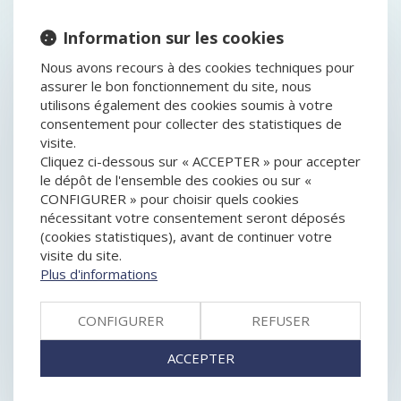
ADOPTION DES DÉCISIONS COLLECTIVES DANS UNE
Information sur les cookies
SAS : À QUELLE MAJORITÉ ?
SANCTION D’EDF POUR EXPLOITATION ABUSIVE DE
Nous avons recours à des cookies techniques pour
SES MOYENS DE FOURNISSEUR D’ÉLECTRICITÉ
assurer le bon fonctionnement du site, nous
PROPOSANT LES TARIFS RÉGLEMENTÉS DE
utilisons également des cookies soumis à votre
L’ÉLECTRICITÉ (TRV)
consentement pour collecter des statistiques de
REDRESSEMENT JUDICIAIRE : INSINCÉRITÉ DES
visite.
COMPTES, PRÉJUDICE PERSONNEL DU CRÉANCIER
Cliquez ci-dessous sur « ACCEPTER » pour accepter
EXÉCUTION DU PLAN DE REDRESSEMENT EN DÉPIT
le dépôt de l'ensemble des cookies ou sur «
DE LA DISPARITION DU FONDS DE COMMERCE
CONFIGURER » pour choisir quels cookies
DANS LE CADRE D’UNE PROCÉDURE NÉGOCIÉE,
nécessitant votre consentement seront déposés
L’AUTORITÉ INFLIGE UNE SANCTION DE 300
(cookies statistiques), avant de continuer votre
MILLIONS D’EUROS À L’ENCONTRE D’EDF, ET
visite du site.
PLUSIEURS DE SES FILIALES
Plus d'informations
DEVOIR DE VIGILANCE EUROPÉEN : LE CONTENU DE
LA PROPOSITION DE DIRECTIVE
CONFIGURER
REFUSER
REDRESSEMENT JUDICIAIRE : INSINCÉRITÉ DES
COMPTES, PRÉJUDICE PERSONNEL DU CRÉANCIER
ACCEPTER
PREMIÈRE APPLICATION DU DÉSÉQUILIBRE
SIGNIFICATIF RÉPRIMÉ PAR LE CODE CIVIL
SECRÉTARIAT JURIDIQUE DES SOCIÉTÉS