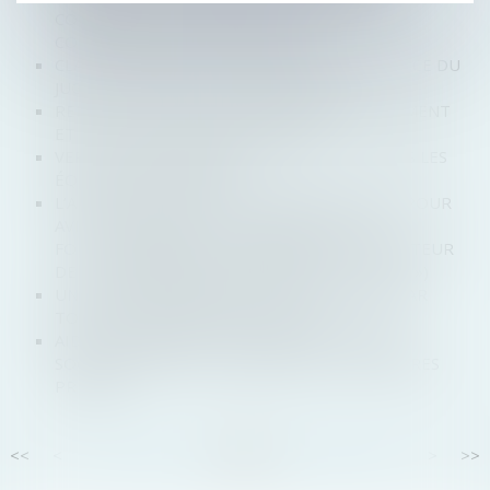
COMMERCIALES : COMMENT PARTICIPER À LA
CONSTITUTION DE LA SOCIÉTÉ ?
CLAUSE DE MÉDIATION OBLIGATOIRE : L’OFFICE DU
JUGE À L’ÉPREUVE D’UN ABUS PRÉSUMÉ
REPORT DE LA DATE DE CESSATION DE PAIEMENT
ET LIMITE DU POUVOIR DU JUGE
VERS UN RENFORCEMENT DE LA MIXITÉ DANS LES
ÉQUIPES DIRIGEANTES
L’AUTORITÉ DE LA CONCURRENCE SE SAISIT POUR
AVIS POUR ANALYSER LES CONDITIONS DU
FONCTIONNEMENT CONCURRENTIEL DU SECTEUR
DE « L’INFORMATIQUE EN NUAGE » (« CLOUD »)
UNE DÉCISION UNANIME DOIT ÊTRE PRISE PAR
TOUS LES ASSOCIÉS DE LA SOCIÉTÉ
AIDE AU PAIEMENT ET REPORT DE CHARGES
SOCIALES POUR LES ENTREPRISES, LES MESURES
PRÉVUES
<<
<
...
50
51
52
53
54
55
56
...
>
>>