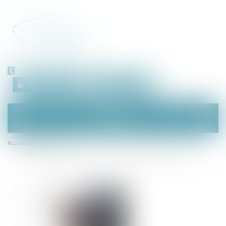
+33 (0)450 511 963
Espace client
RDV en ligne
Ouvrir
le
menu
Accueil
Vous êtes ici :
Devoir de vigilance européen : le contenu de la proposition de directive