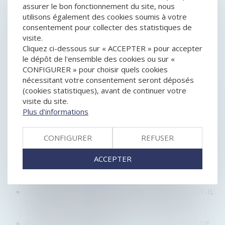
LIMITE DES OBLIGATIONS DU MAÎTRE D'OUVRAGE
assurer le bon fonctionnement du site, nous
PUBLICITÉ TROMPEUSE : COMPRENDRE ET AGIR
utilisons également des cookies soumis à votre
FACE AUX PRATIQUES DÉLOYALES
consentement pour collecter des statistiques de
RECONSTITUTION DES CAPITAUX PROPRES :
visite.
PUBLICATION DU DÉCRET D’APPLICATION
Cliquez ci-dessous sur « ACCEPTER » pour accepter
LA MODE DES LEVÉES DE FONDS : L’ÉVOLUTION DU
le dépôt de l'ensemble des cookies ou sur «
FINANCEMENT DANS L’INDUSTRIE
CONFIGURER » pour choisir quels cookies
COMMERCES ALIMENTAIRES : LES RÉSEAUX
nécessitant votre consentement seront déposés
D'ENSEIGNE PRÉDOMINENT
(cookies statistiques), avant de continuer votre
CLIENT EN PROCÉDURE COLLECTIVE : DÉCLARER SA
visite du site.
CRÉANCE
Plus d'informations
LE JUGE DOIT TENIR COMPTE DE LA SITUATION DE
LA SOCIÉTÉ AU MOMENT OÙ IL LUI INFLIGE UNE
CONFIGURER
REFUSER
AMENDE
ASTUCES QUI ONT FAIT L'ATOUT DE CES CAMPAGNES
ACCEPTER
DE CROWDFUNDING
OBLIGATION DE DÉLIVRANCE DU BAILLEUR
COMMERCIAL : JUSQU’OÙ ?
DROIT DE RÉTRACTATION ET DÉLAI LÉGAL : FAUT-IL
RETENIR LA DATE DE RÉCEPTION OU LA DATE
D’ENVOI DU COURRIER ?
ASPECTS JURIDIQUES INCONTOURNABLES LORS DE