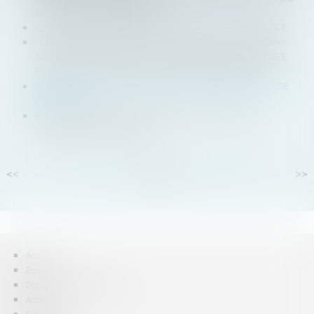
LA REPRISE D'ENTREPRISE
CRÉATION DU CONSEIL NATIONAL DU COMMERCE
"LA CMA NE DEVRAIT PAS" INTERDIRE LA FUSION :
MICROSOFT PLAIDE (ENCORE UNE FOIS) SA CAUSE
POUR L’ACQUISITION D’ACTIVISION-BLIZZARD
CROWDFUNDING : LES COULISSES D'UNE LEVÉE DE
FONDS
FACTURATION ÉLECTRONIQUE : REPORT DE
L’ENTRÉE EN VIGUEUR
<<
<
...
34
35
36
37
38
39
40
...
>
>>
Accueil
Équipe
Domaines d'intervention
Actus