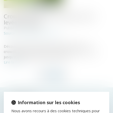
Crowdfunding : les coulisses d'une
levée de fonds
Publié le :
09/08/2023
www.ideal-investisseur.fr
Source :
Découvrez les coulisses d'une levée de fonds en
crowdfunding chez Finple, de la sélection des dossiers
jusqu'à la sortie des investissements...
Lire la suite
HISTORIQUE
Information sur les cookies
PROCÉDURE COLLECTIVE DU SOUS-TRAITANT :
Nous avons recours à des cookies techniques pour