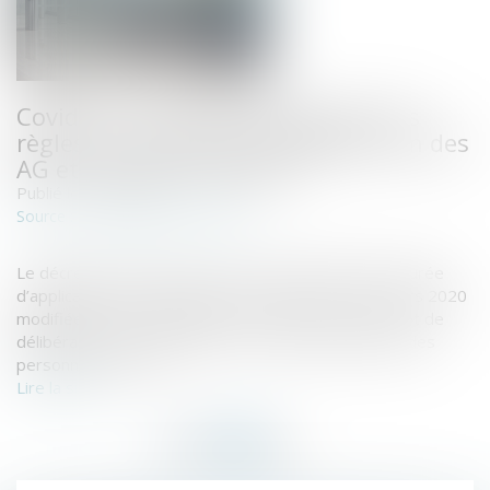
Covid-19 : nouvelle prorogation des
règles de réunion et de délibération des
AG et organes dirigeants
Publié le :
17/03/2021
www.labase-lextenso.fr
Source :
Le décret du 9 mars 2021 porte prorogation de la durée
d’application de l’ordonnance n° 2020-321 du 25 mars 2020
modifiée portant adaptation des règles de réunion et de
délibération des assemblées et organes dirigeants des
personnes morales...
Lire la suite