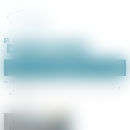
+33 (0)450 511 963
Espace client
RDV en ligne
Ouvrir
le
menu
Accueil
Vous êtes ici :
Covid-19 : nouvelle prorogation des règles de réunion et de délibération des AG
et organes dirigeants