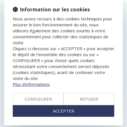
Information sur les cookies
HISTORIQUE
Nous avons recours à des cookies techniques pour
assurer le bon fonctionnement du site, nous
ENQUÊTE DE LA DGCCRF : 6 MOIS DE PRISON FERME
utilisons également des cookies soumis à votre
POUR DES SOLUTIONS HYDRO-ALCOOLIQUES NON
consentement pour collecter des statistiques de
CONFORMES ET DANGEREUSES
visite.
SOCIÉTÉS CIVILES ET RISQUES EN CLAIR-OBSCUR
Cliquez ci-dessous sur « ACCEPTER » pour accepter
UNE GRÈVE DE LA SNCF JUGÉE PRÉVISIBLE ET
le dépôt de l'ensemble des cookies ou sur «
SURMONTABLE POUR UN COMMISSIONNAIRE DE
CONFIGURER » pour choisir quels cookies
TRANSPORT
nécessitant votre consentement seront déposés
LES FAILLITES D’ENTREPRISES…AU PLUS BAS
(cookies statistiques), avant de continuer votre
UNE CESSION FORCÉE D’ACTIONS PRÉVUE PAR UN
visite du site.
PACTE PEUT ÊTRE ORDONNÉE MALGRÉ UN LITIGE
Plus d'informations
SUR LE PRIX
RESPONSABILITÉ POUR INSUFFISANCE D’ACTIF :
VOYAGE AU CŒUR DE LA NOTION DE SIMPLE
CONFIGURER
REFUSER
NÉGLIGENCE
ENTENTE ILLÉGALE : UN CARTEL DU SANDWICH
ACCEPTER
SANCTIONNÉ
RÉMUNÉRATION DU GÉRANT DE SARL
ECLAIRAGE À PROPOS DES FUTURES CLASSES DE