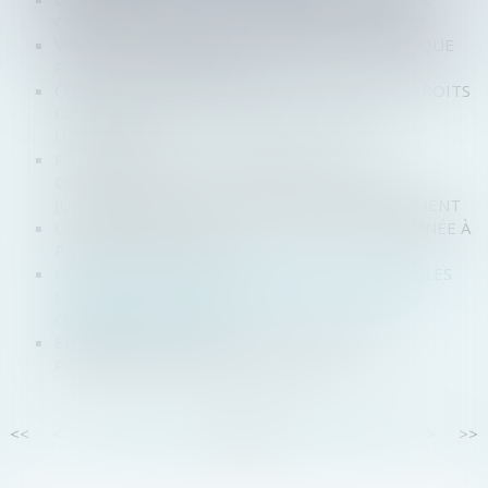
CRÉANCIERS ET DE LA SAUVEGARDE ACCÉLÉRÉE
VENTE SUR INTERNET : UN CONTRAT SANS RISQUE
POUR LE CONSOMMATEUR
COMMENT CALCULER LE POURCENTAGE DES DROITS
DE VOTE D’UN ACTIONNAIRE PAR AILLEURS
USUFRUITIER ?
PRÉCISIONS SUR LE FORMALISME DE LA
DÉCLARATION DE TIERCE-OPPOSITION À UN
JUGEMENT ARRÊTANT UN PLAN DE REDRESSEMENT
CONCURRENCE: UNE FILIALE DE VINCI CONDAMNÉE À
PAYER 435 000 EUROS
COVID-19 : NOUVELLE PROROGATION DES RÈGLES
DE RÉUNION ET DE DÉLIBÉRATION DES AG ET
ORGANES DIRIGEANTS
ENTREPRISES EN DIFFICULTÉ : DISPOSITIFS
PRÉVENTIFS CONTRE LES FAILLITES
<<
<
...
58
59
60
61
62
63
64
...
>
>>