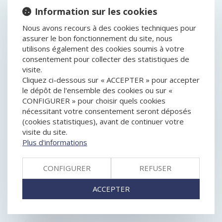
Information sur les cookies
HISTORIQUE
Nous avons recours à des cookies techniques pour
MODALITÉS DE POURSUITE EN PAIEMENT DES
assurer le bon fonctionnement du site, nous
DETTES SOCIALES CONTRE L’ASSOCIÉ D’UNE
utilisons également des cookies soumis à votre
SOCIÉTÉ CIVILE
consentement pour collecter des statistiques de
PUBLICITÉ COMPARATIVE : REPRÉSENTER SES
visite.
CONCURRENTS SOUS LES TRAITS DE PIGEONS
Cliquez ci-dessous sur « ACCEPTER » pour accepter
EST DÉNIGRANT
le dépôt de l'ensemble des cookies ou sur «
REMISES ET DÉLAIS DE PAIEMENT DANS LE CADRE
CONFIGURER » pour choisir quels cookies
DU PLAN DE CONTINUATION
nécessitant votre consentement seront déposés
UNE CONVENTION DE COMPTE COURANT D’ASSOCIÉ
(cookies statistiques), avant de continuer votre
PEUT FAIRE L’OBJET D’UNE EXPERTISE DE GESTION
visite du site.
LIQUIDATION JUDICIAIRE ET DIVORCE D'UN
Plus d'informations
ENTREPRENEUR : LOGEMENT FAMILIAL SAISISSABLE
LE CONSEIL D'ETAT CONFIRME UNE MESURE POUR
CONFIGURER
REFUSER
CONTENIR LES FACTURES D'ÉLECTRICITÉ
IDENTIFICATION DES ACTIONNAIRES : DÉCRET
ACCEPTER
D’APPLICATION DE LA LOI DDADUE
ABUS DE POSITION DOMINANTE : LE DROIT DE LA
CONCURRENCE PEUT-IL LIMITER LA LIBERTÉ
D'EXPRESSION DE L'ENTREPRISE ?