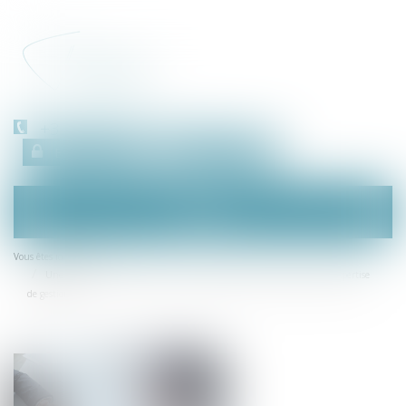
+33 (0)450 511 963
Espace client
RDV en ligne
Ouvrir
le
menu
Accueil
Vous êtes ici :
Une convention de compte courant d’associé peut faire l’objet d’une expertise
de gestion