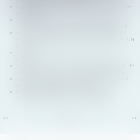
LIQUIDATION JUDICIAIRE : PAS DE DISSOLUTION DE
PLEIN DROIT
COMBLEMENT DE PASSIF : MISER SUR UN SEUL
CLIENT CONSTITUE-T-IL UNE FAUTE DE GESTION ?
LE JUGE-COMMISSAIRE NE PEUT ACCORDER DE
DÉLAIS DE PAIEMENT AU PRENEUR EN LIQUIDATION
JUDICIAIRE
SOLDES : CONSOMMATEURS, QUELS SONT VOS
DROITS ?
LA RENONCIATION DE L’ENTREPRENEUR INDIVIDUEL
À LA PROTECTION DU PATRIMOINE PERSONNEL
LIQUIDATION JUDICIAIRE : INSAISISSABILITÉ DE LA
RÉSIDENCE PRINCIPALE ET DIVORCE
L'INDICE DE RÉPARABILITÉ SERA ÉTENDU À DE
NOUVEAUX PRODUITS À L'AUTOMNE 2022
<<
<
...
47
48
49
50
51
52
53
...
>
>>