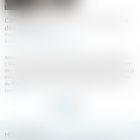
Compliance : quelles sont les attentes
des Autorités ?
Publié le :
24/11/2023
www.editions-legislatives.fr
Source :
Anticorruption, données personnelles, devoir de vigilance,
CSRD… Les représentants de l’AMF, de la CNIL, de l’AFA et
des entreprises ont fait part de leurs expectatives liées à la
mise en œuvre des récentes réglementations à l’occasion
du Business & Legal Forum qui s’est tenu le 19 octobre...
Lire la suite
HISTORIQUE