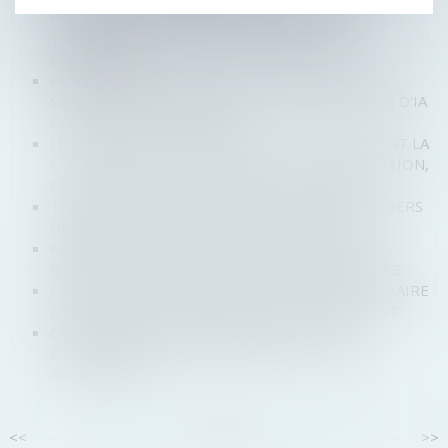
PEUVENT BÉNÉFICIER DES MESURES DE
TRAITEMENT DU SURENDETTEMENT DES
PARTICULIERS
NUMALIS LÈVE 5 MILLIONS D’EUROS POUR SES
SOLUTIONS DE VALIDATION DES ALGORITHMES D'IA
PAR MÉTHODE FORMELLE
LE NON-RESPECT DES CONDITIONS SUSPENDANT LA
CLAUSE RÉSOLUTOIRE EMPORTE SON ACQUISITION,
PEU IMPORTE LA MAUVAISE FOI DU BAILLEUR
TRANSMISSION D’ENTREPRISE AUX PROCHES : VERS
UN RENFORCEMENT DE L’ABATTEMENT FISCAL
FRANCHISE : L’ÉTUDE DE MARCHÉ LOCAL DOIT
REPRÉSENTER LE MARCHÉ DE MANIÈRE SINCÈRE
QUAND LA PROCÉDURE DE LIQUIDATION JUDICIAIRE
D’UNE SOCIÉTÉ EST ÉTENDUE À SON DIRIGEANT
COMMENT FAIRE SURVIVRE LA CULTURE
D'ENTREPRISE À UNE OPÉRATION DE FUSION-
ACQUISITION ?
<<
<
...
30
31
32
33
34
35
36
...
>
>>