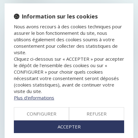
CONTRATS CONCLUS HORS ÉTABLISSEMENT :
ATTENTION À BIEN COMMUNIQUER LE PRIX DU BIEN
Information sur les cookies
OU DU SERVICE AU CONSOMMATEUR !
Nous avons recours à des cookies techniques pour
L'URGENCE NE DISPENSE PAS LA SOCIÉTÉ D'UN
assurer le bon fonctionnement du site, nous
ENTRETIEN PRÉALABLE À LA RÉVOCATION DE SON
utilisons également des cookies soumis à votre
DIRIGEANT
consentement pour collecter des statistiques de
LA CESSION DE FONDS DE COMMERCE NE CONFÈRE
visite.
PAS À L’ACQUÉREUR TOUS LES DROITS DU CÉDANT
Cliquez ci-dessous sur « ACCEPTER » pour accepter
COMPLIANCE : QUELLES SONT LES ATTENTES DES
le dépôt de l'ensemble des cookies ou sur «
AUTORITÉS ?
CONFIGURER » pour choisir quels cookies
COMPÉTENCES DU JUGE-COMMISSAIRE À LA
nécessitant votre consentement seront déposés
CLÔTURE DE LA PROCÉDURE APRÈS RÉSOLUTION
(cookies statistiques), avant de continuer votre
DU PLAN DE REDRESSEMENT
visite du site.
UNE DÉCISION PRISE À L’UNANIMITÉ N’EST PAS
Plus d'informations
CONSTITUTIVE D’UN ABUS DE MAJORITÉ
LA PRESCRIPTION DE L’ACTION, À L’ÉGARD DE LA
CAUTION, EST INTERROMPUE JUSQU’AU TERME DE
CONFIGURER
REFUSER
LA PROCÉDURE COLLECTIVE
CPC, ART. 145 : RISQUE AVÉRÉ DE CONCURRENCE
ACCEPTER
DÉLOYALE DES DIRIGEANTS
SEULES LES DETTES NON PROFESSIONNELLES