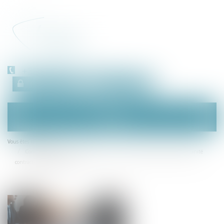
+33 (0)450 511 963
Espace client
RDV en ligne
Ouvrir
le
menu
Accueil
Vous êtes ici :
Compensation en procédure collective : pas de connexité sans véritable unité
contractuelle des créances !