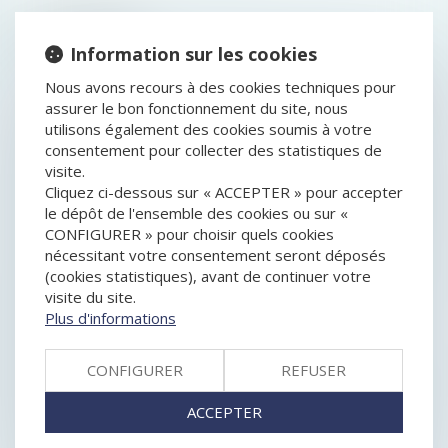
HISTORIQUE
Information sur les cookies
GESTION DES PÉNURIES, CONTRÔLE DES
Nous avons recours à des cookies techniques pour
DISTRIBUTEURS ET DÉPENDANCE ÉCONOMIQUE : LA
assurer le bon fonctionnement du site, nous
COUR DE CASSATION DURCIT L’APPRÉCIATION DES
utilisons également des cookies soumis à votre
PRATIQUES VERTICALES !
consentement pour collecter des statistiques de
POINT DE DÉPART DU DÉLAI DE L’ACTION EN
visite.
REPORT DE LA CESSATION DES PAIEMENTS EN CAS
Cliquez ci-dessous sur « ACCEPTER » pour accepter
D’EXTENSION DE PROCÉDURE COLLECTIVE
le dépôt de l'ensemble des cookies ou sur «
ASSEMBLÉES GÉNÉRALES : ÉVOLUTION DES RÈGLES
CONFIGURER » pour choisir quels cookies
CONCERNANT LA COMMUNICATION AVEC LES
nécessitant votre consentement seront déposés
ACTIONNAIRES ET LA DATE D’ENREGISTREMENT
(cookies statistiques), avant de continuer votre
BAUX COMMERCIAUX : VOUS POUVEZ DÉSORMAIS
visite du site.
DEMANDER LA MENSUALISATION DU LOYER
Plus d'informations
SURENDETTEMENT : EXAMEN DISTINCT DE LA
BONNE FOI DES ÉPOUX
PUBLICITÉ DES CESSIONS DE PARTS SOCIALES DE
CONFIGURER
REFUSER
SOCIÉTÉS CIVILES : DE NOUVELLES FORMALITÉS
MISTER IA LÈVE 10 MILLIONS D'EUROS POUR SON
ACCEPTER
DÉVELOPPEMENT
CONTRAT CLAIR ET PRÉCIS : LE JUGE NE PEUT EN