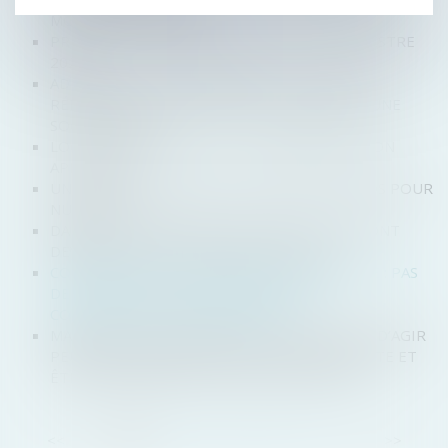
MODIFIER LA PORTÉE
PRÈS DE 19.000 DÉFAILLANCES AU 1ER TRIMESTRE
2026
ADMINISTRATEUR PROVISOIRE : LE JUGE DES
RÉFÉRÉS NE PEUT RÉVOQUER LE GÉRANT D’UNE
SOCIÉTÉ CIVILE
LOCATION DE VÉHICULE : LA RÉGLEMENTATION
APPLICABLE
UNE LEVÉE DE FONDS DE 4 MILLIONS D’EUROS POUR
NUTRI & CO
DANS LES FUSIONS-ACQUISITIONS, LES RH SONT
DEVENUES LE VRAI FACTEUR DE RISQUE.
COMPENSATION EN PROCÉDURE COLLECTIVE : PAS
DE CONNEXITÉ SANS VÉRITABLE UNITÉ
CONTRACTUELLE DES CRÉANCES !
MASSE DES OBLIGATAIRES : L’AUTORISATION D’AGIR
PEUT RÉSULTER D’UNE CONSULTATION ÉCRITE ET
ÊTRE RÉGULARISÉE EN COURS D’INSTANCE
<<
<
1
2
3
4
5
6
7
...
>
>>