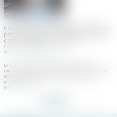
Compensation en procédure collective :
pas de connexité sans véritable unité
contractuelle des créances !
Publié le :
21/05/2026
www.lemag-juridique.com
Source :
La Cour de cassation rappelle avec fermeté que la
compensation en procédure collective demeure strictement
encadrée : seules des créances réellement connexes
peuvent y prétendre...
Lire la suite