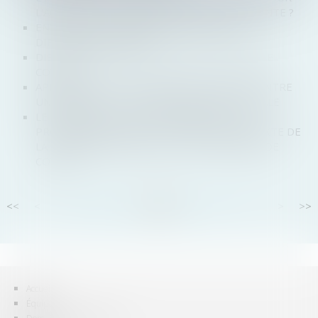
L'ACQUISITION D’UNE ENTREPRISE DÉFAILLANTE ?
ENTREPRISES : COMMENT ANTICIPER LES
DIFFICULTÉS À VENIR ?
DISTRIBUTION D'UN DIVIDENDE EN TEMPS DE
COVID-19
APPRÉCIATION DU RISQUE DE CONFUSION ENTRE
UNE MARQUE ET UNE DÉNOMINATION SOCIALE
LE RISQUE DE FAILLITE EN CASCADE ET LES
PROCÉDURES COLLECTIVES, DANS LE CONTEXTE DE
LA CRISE ÉCONOMIQUE LIÉE À LA PANDÉMIE DE
COVID-19
<<
<
...
65
66
67
68
69
70
71
...
>
>>
Accueil
Équipe