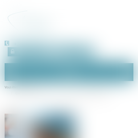
+33 (0)450 511 963
Espace client
RDV en ligne
Ouvrir
le
menu
Accueil
Vous êtes ici :
Commission européenne : une enquête sur les pratiques d'Apple