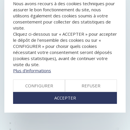
SCPI FISCALES OU SCPI DE RENDEMENT : POURQUOI
Nous avons recours à des cookies techniques pour
IL NE FAUT PAS LES CONFONDRE ?
assurer le bon fonctionnement du site, nous
VERS UNE HARMONISATION EUROPÉENNE EN
utilisons également des cookies soumis à votre
MATIÈRE D'ACTION COLLECTIVE
consentement pour collecter des statistiques de
ACTION EN INOPPOSABILITÉ ET PROCÉDURE
visite.
D’INSOLVABILITÉ : COMPÉTENCE DANS L’UNION
Cliquez ci-dessous sur « ACCEPTER » pour accepter
BAUX COMMERCIAUX : LES PARTIES PEUVENT
le dépôt de l'ensemble des cookies ou sur «
RENONCER À L’EXIGENCE D’IMMATRICULATION DU
CONFIGURER » pour choisir quels cookies
LOCATAIRE AU RCS
nécessitant votre consentement seront déposés
NÎMES : AU GREFFE DU TRIBUNAL DE COMMERCE, ON
(cookies statistiques), avant de continuer votre
PROTÈGE LES ENTREPRISES ET L’EMPLOI DU
visite du site.
TERRITOIRE
Plus d'informations
COMMISSION EUROPÉENNE : UNE ENQUÊTE SUR LES
PRATIQUES D'APPLE
CONFIGURER
REFUSER
SARL : ABUS DE MAJORITÉ ET INTÉRÊT SOCIAL
COVID-19 : FORCE MAJEURE ET ANNULATIONS
ACCEPTER
DE VOLS
COVID-19 ET CRÉANCIERS : PRÉCISION IMPORTANTE
SUR LES DÉLAIS D’OPPOSITION ET DE
CONTESTATION
CONSTITUTION D'UNE SARL
L'EUROPE VA T'ELLE ASSOUPLIR SA POSITION SUR