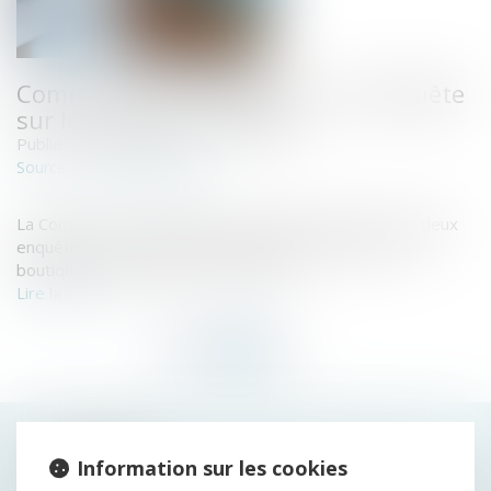
Commission européenne : une enquête
sur les pratiques d'Apple
Publié le :
03/07/2020
www.challenges.fr
Source :
La Commission européenne a annoncé l'ouverture de deux
enquêtes sur le système de paiement Apple Pay et la
boutique en ligne App Store d'Apple...
Lire la suite
HISTORIQUE
Information sur les cookies