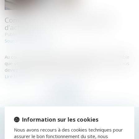
Comment réaliser une adjonction
d’activité ?
Publié le :
09/11/2021
www.capital.fr
Source :
Au cours de l’existence de votre entreprise, il est possible
que votre activité connaisse une évolution. Pour cela, vous
devez réaliser une adjonction d’activité.
Lire la suite
HISTORIQUE
Information sur les cookies
Nous avons recours à des cookies techniques pour
QUAND LE REMBOURSEMENT D’UN COMPTE
assurer le bon fonctionnement du site, nous