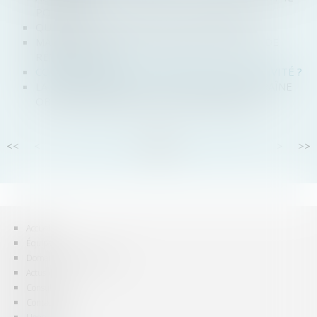
POSSIBLE?
QU'EST-CE QUE LA MISE SOUS SÉQUESTRE ?
MAÎTRISER TOUTES LES FACETTES DU DÉLAI DE
RÉTRACTATION
COMMENT RÉALISER UNE ADJONCTION D’ACTIVITÉ ?
LA PROCÉDURE COLLECTIVE D'UNE SNC ENTRAÎNE
OBLIGATOIREMENT CELLE DE SES ASSOCIÉS
<<
<
...
52
53
54
55
56
57
58
...
>
>>
Accueil
Équipe
Domaines d'intervention
Actus
Consultation
Contact