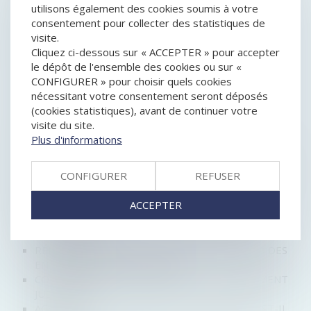
COURANT D’ASSOCIÉ EST FAUTIF
utilisons également des cookies soumis à votre
DU CHANGEMENT POUR LES ENTREPRISES EN
consentement pour collecter des statistiques de
DIFFICULTÉS
visite.
CONCURRENCE DÉLOYALE : RECEVABILITÉ DE
Cliquez ci-dessous sur « ACCEPTER » pour accepter
L’ATTESTATION D’UN « CLIENT MYSTÈRE »
le dépôt de l'ensemble des cookies ou sur «
RESPONSABILITÉ DES DIRIGEANTS DE SOCIÉTÉ
CONFIGURER » pour choisir quels cookies
COTÉE : DÉTENTION D’UNE INFORMATION
nécessitant votre consentement seront déposés
PRIVILÉGIÉE ET MANQUEMENT D’INITIÉ
(cookies statistiques), avant de continuer votre
LA GARANTIE LÉGALE DE CONFORMITÉ EST
visite du site.
ÉTENDUE AU NUMÉRIQUE !
Plus d'informations
ÉTENDUE DE LA RESPONSABILITÉ DU DIRECTEUR
GÉNÉRAL DÉLÉGUÉ D'UNE SA
CONFIGURER
REFUSER
GOOGLE ABUSE DE SA POSITION DOMINANTE : 2,42
MILLIARDS €
ACCEPTER
RÉFORME DU DROIT DES ENTREPRISES EN
DIFFICULTÉ : ADAPTATION DE LA PROCÉDURE DE
SAUVEGARDE
RÉFORME DU LIVRE VI : FACILITER LE REBOND DES
ENTREPRENEURS INDIVIDUELS
COMPENSATION DE CRÉANCES ET REDRESSEMENT
JUDICIAIRE
ACHAT D'OBJET DÉFECTUEUX: UN RECOURS EST-IL