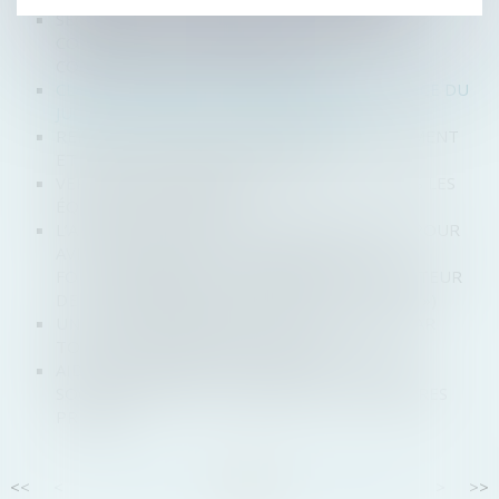
SECRÉTARIAT JURIDIQUE DES SOCIÉTÉS
COMMERCIALES : COMMENT PARTICIPER À LA
CONSTITUTION DE LA SOCIÉTÉ ?
CLAUSE DE MÉDIATION OBLIGATOIRE : L’OFFICE DU
JUGE À L’ÉPREUVE D’UN ABUS PRÉSUMÉ
REPORT DE LA DATE DE CESSATION DE PAIEMENT
ET LIMITE DU POUVOIR DU JUGE
VERS UN RENFORCEMENT DE LA MIXITÉ DANS LES
ÉQUIPES DIRIGEANTES
L’AUTORITÉ DE LA CONCURRENCE SE SAISIT POUR
AVIS POUR ANALYSER LES CONDITIONS DU
FONCTIONNEMENT CONCURRENTIEL DU SECTEUR
DE « L’INFORMATIQUE EN NUAGE » (« CLOUD »)
UNE DÉCISION UNANIME DOIT ÊTRE PRISE PAR
TOUS LES ASSOCIÉS DE LA SOCIÉTÉ
AIDE AU PAIEMENT ET REPORT DE CHARGES
SOCIALES POUR LES ENTREPRISES, LES MESURES
PRÉVUES
<<
<
...
50
51
52
53
54
55
56
...
>
>>