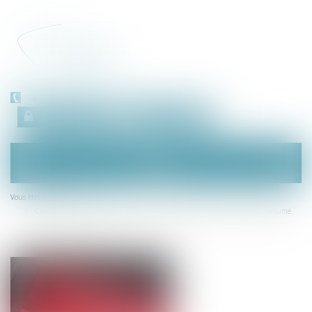
+33 (0)450 511 963
Espace client
RDV en ligne
Ouvrir
le
menu
Accueil
Vous êtes ici :
Clause de médiation obligatoire : l’office du juge à l’épreuve d’un abus présumé