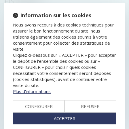
HISTORIQUE
ADOPTION DES DÉCISIONS COLLECTIVES DANS UNE
Information sur les cookies
SAS : À QUELLE MAJORITÉ ?
Nous avons recours à des cookies techniques pour
SANCTION D’EDF POUR EXPLOITATION ABUSIVE DE
assurer le bon fonctionnement du site, nous
SES MOYENS DE FOURNISSEUR D’ÉLECTRICITÉ
utilisons également des cookies soumis à votre
PROPOSANT LES TARIFS RÉGLEMENTÉS DE
consentement pour collecter des statistiques de
L’ÉLECTRICITÉ (TRV)
visite.
REDRESSEMENT JUDICIAIRE : INSINCÉRITÉ DES
Cliquez ci-dessous sur « ACCEPTER » pour accepter
COMPTES, PRÉJUDICE PERSONNEL DU CRÉANCIER
le dépôt de l'ensemble des cookies ou sur «
EXÉCUTION DU PLAN DE REDRESSEMENT EN DÉPIT
CONFIGURER » pour choisir quels cookies
DE LA DISPARITION DU FONDS DE COMMERCE
nécessitant votre consentement seront déposés
DANS LE CADRE D’UNE PROCÉDURE NÉGOCIÉE,
(cookies statistiques), avant de continuer votre
L’AUTORITÉ INFLIGE UNE SANCTION DE 300
visite du site.
MILLIONS D’EUROS À L’ENCONTRE D’EDF, ET
Plus d'informations
PLUSIEURS DE SES FILIALES
DEVOIR DE VIGILANCE EUROPÉEN : LE CONTENU DE
LA PROPOSITION DE DIRECTIVE
CONFIGURER
REFUSER
REDRESSEMENT JUDICIAIRE : INSINCÉRITÉ DES
COMPTES, PRÉJUDICE PERSONNEL DU CRÉANCIER
ACCEPTER
PREMIÈRE APPLICATION DU DÉSÉQUILIBRE
SIGNIFICATIF RÉPRIMÉ PAR LE CODE CIVIL