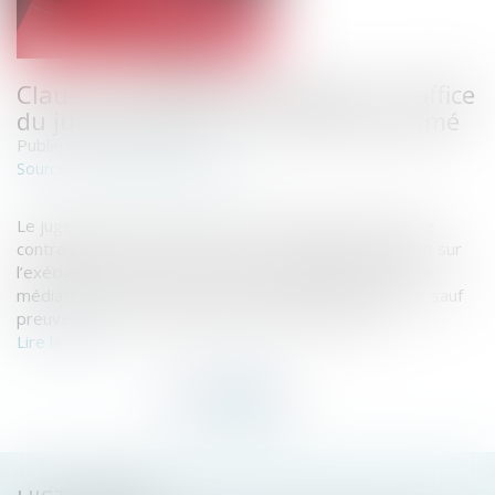
Clause de médiation obligatoire : l’office
du juge à l’épreuve d’un abus présumé
Publié le :
17/02/2022
actu.dalloz-etudiant.fr
Source :
Le juge doit examiner d’office la régularité d’une clause
contraignant le consommateur, en cas de litige portant sur
l’exécution du contrat, à recourir obligatoirement à une
médiation avant la saisine du juge, présumée abusive, sauf
preuve contraire rapportée par le professionnel...
Lire la suite