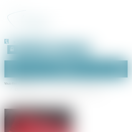
+33 (0)450 511 963
Espace client
RDV en ligne
Ouvrir
le
menu
Accueil
Vous êtes ici :
CJUE : la protection du consommateur pour les services en ligne