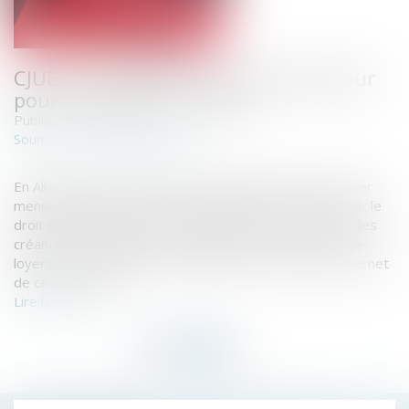
CJUE : la protection du consommateur
pour les services en ligne
Publié le :
19/06/2024
www.actu-juridique.fr
Source :
En Allemagne, le locataire d’un appartement dont le loyer
mensuel était supérieur au plafond maximal autorisé par le
droit national a demandé à une entreprise recouvrant des
créances de réclamer à ses bailleurs les trop-perçus de
loyers. Il a passé cette commande à travers le site Internet
de ce prestataire...
Lire la suite