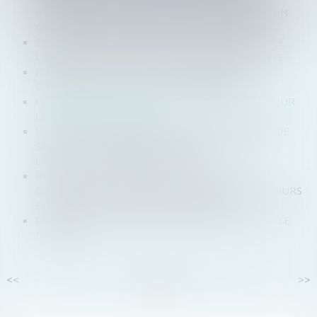
REVENDICATION : QUID DE LA PUBLICATION D’UN
AVIS D’ATTRIBUTION D’UN MARCHÉ PUBLIC ?
SUIVI MÉDICAL À DISTANCE : QUANTIQ ANNONCE
UNE LEVÉE DE FONDS DE 2,6 MILLIONS D'EUROS
FIXATION DU LOYER DU BAIL RENOUVELÉ :
COMPÉTENCE ET VOLONTÉ DES PARTIES
CJUE : LA PROTECTION DU CONSOMMATEUR POUR
LES SERVICES EN LIGNE
LA CONVOCATION IRRÉGULIÈRE D'UN ASSOCIÉ DE
SARL À UNE ASSEMBLÉE ENTRAÎNE-T-ELLE
L'ANNULATION DES DÉCISIONS ?
REJET DE LA SAISINE PAR L’AUTORITÉ DE LA
CONCURRENCE POUR IRRECEVABILITÉ DU RECOURS
EN L’ABSENCE D’ÉLÉMENTS PROBANTS
PORTÉE DE LA DÉCLARATION DE CRÉANCE PAR LE
DÉBITEUR
<<
<
...
21
22
23
24
25
26
27
...
>
>>