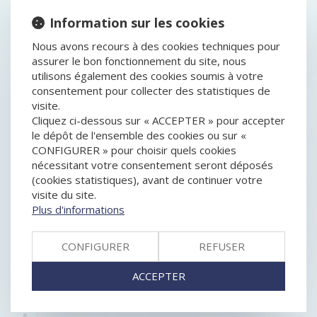
HISTORIQUE
Information sur les cookies
Nous avons recours à des cookies techniques pour
SOCIÉTÉ CIVILE : PRÉCISIONS SUR LES MODALITÉS
assurer le bon fonctionnement du site, nous
D’ENGAGEMENT DE LA RESPONSABILITÉ D’ANCIENS
utilisons également des cookies soumis à votre
ASSOCIÉS
consentement pour collecter des statistiques de
REJET DE LA QPC RELATIVE AUX DOMMAGES-
visite.
INTÉRÊTS POUR CONCURRENCE DÉLOYALE
Cliquez ci-dessous sur « ACCEPTER » pour accepter
RÉUSSIR UN PROJET DE M&A DEMANDE
le dépôt de l'ensemble des cookies ou sur «
STRUCTURATION AMONT ET PRISE EN COMPTE DE
CONFIGURER » pour choisir quels cookies
L’EXTRA-FINANCIER
nécessitant votre consentement seront déposés
LA CLAUSE PRIVANT L’ASSOCIÉ DE SAS DU DROIT DE
(cookies statistiques), avant de continuer votre
VOTER SUR SON EXCLUSION EST EN PARTIE
visite du site.
RÉPUTÉE NON ÉCRITE
Plus d'informations
EN LEVANT 600 M€, MISTRAL AI FRÔLE LES 6 MD€ DE
VALORISATION
BAUX COMMERCIAUX : LA MENSUALISATION DES
CONFIGURER
REFUSER
LOYERS RETARDÉE POUR CAUSE DE DISSOLUTION
COMMENT TRANSMETTRE SON ENTREPRISE ?
ACCEPTER
BORNES DE RECHARGE POUR VÉHICULES
ÉLECTRIQUES : L’AUTORITÉ REND SON AVIS
CONTRAT PUBLIÉ ET DISPENSE D’ACTION EN