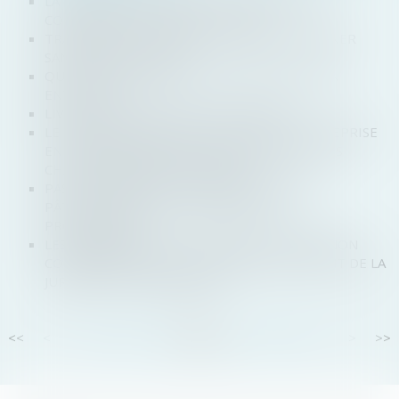
LA REVENDICATION DANS LES PROCÉDURES
COLLECTIVES : MORCEAUX CHOISIS
TRANSMISSION : LES SOLUTIONS POUR DONNER
SANS PAYER D'IMPÔTS
QUEL STATUT JURIDIQUE CHOISIR POUR SON
ENTREPRISE ?
LIVRAISON : QUELS SONT VOS DROITS ?
LE PLAN DE CONTINUATION : QUAND L’ENTREPRISE
EN REDRESSEMENT JUDICIAIRE PRÉSENTE DES
CHANCES SÉRIEUSES DE SURVIE
PAS DE CONVENTION PLURIANNUELLE DE
PÂTURAGE SANS LE CONCOURS DU NU-
PROPRIÉTAIRE
LES RESPONSABILITÉS DU GÉRANT DE SARL NON
COMMERÇANT ET DU LIQUIDATEUR RELÈVENT DE LA
JURIDICTION COMMERCIALE
<<
<
...
83
84
85
86
87
88
89
...
>
>>