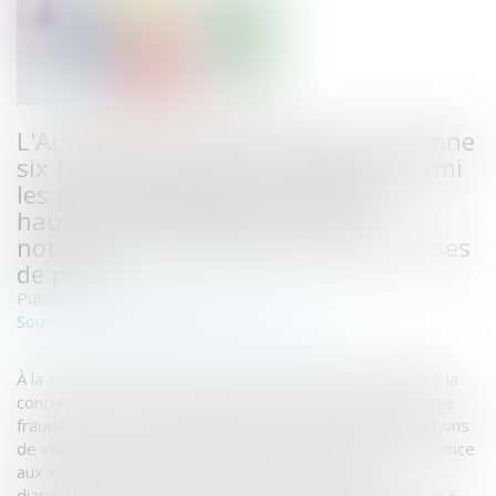
L'Autorité de la concurrence sanctionne
six fabricants d'électroménager, parmi
les plus importants du secteur, à
hauteur de189 M€ pour s'être,
notamment, concertés sur des hausses
de prix.
Publié le :
03/01/2019
www.autoritedelaconcurrence.fr
Source :
À la suite d'indices transmis par la Direction générale de la
concurrence, de la consommation et de la répression des
fraudes (DGCCRF) et d'éléments recueillis lors d'opérations
de visites et saisie réalisées par l'Autorité de la concurrence
aux sièges des entreprises (notes manuscrites,
diaporamas, documents, tableaux), l'Autorité sanctionne 6