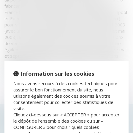
fabricants d'électroménager, parmi les principaux en
France1, BSH, Candy Hoover, Electrolux, Indesit2, Whirlpool
et Eberhardt Frères (distributeur de la marque Liebherr)
pour s'être concertés à deux reprises, entre 2006 et 2009
(avec une période de suspension entre janvier 2007 et mai
2008), lors de réunions secrètes, sur les hausses des prix
de vente conseillés (entente horizontale). Elle sanctionne
également les fabricants pour s'être mis d'accord entre mai
et septembre 2009 sur une modification des conditions
commerciales appliquées aux cuisinistes pour les modèles
d'exposition...
Information sur les cookies
Lire la suite
Nous avons recours à des cookies techniques pour
assurer le bon fonctionnement du site, nous
utilisons également des cookies soumis à votre
consentement pour collecter des statistiques de
visite.
Cliquez ci-dessous sur « ACCEPTER » pour accepter
HISTORIQUE
le dépôt de l'ensemble des cookies ou sur «
CONFIGURER » pour choisir quels cookies
PROCÉDURE COLLECTIVE OUVERTE CONTRE UNE