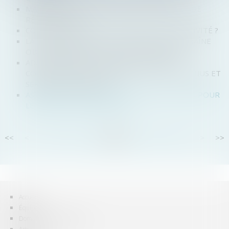
MAÎTRISER TOUTES LES FACETTES DU DÉLAI DE
RÉTRACTATION
COMMENT RÉALISER UNE ADJONCTION D’ACTIVITÉ ?
LA PROCÉDURE COLLECTIVE D'UNE SNC ENTRAÎNE
OBLIGATOIREMENT CELLE DE SES ASSOCIÉS
ADAPTATION DE LA GARANTIE LÉGALE DE
CONFORMITÉ POUR LES BIENS ET LES CONTENUS ET
SERVICES NUMÉRIQUES
ASSOCIÉ EXCLU D’UNE SELAS : QUELLE VALEUR POUR
LE RACHAT DE SES ACTIONS ?
<<
<
...
52
53
54
55
56
57
58
...
>
>>
Accueil
Équipe
Domaines d'intervention