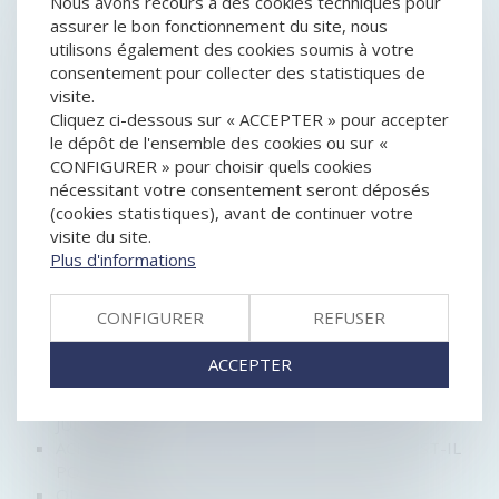
Nous avons recours à des cookies techniques pour
assurer le bon fonctionnement du site, nous
CONCURRENCE DÉLOYALE : RECEVABILITÉ DE
utilisons également des cookies soumis à votre
L’ATTESTATION D’UN « CLIENT MYSTÈRE »
consentement pour collecter des statistiques de
RESPONSABILITÉ DES DIRIGEANTS DE SOCIÉTÉ
visite.
COTÉE : DÉTENTION D’UNE INFORMATION
Cliquez ci-dessous sur « ACCEPTER » pour accepter
PRIVILÉGIÉE ET MANQUEMENT D’INITIÉ
le dépôt de l'ensemble des cookies ou sur «
LA GARANTIE LÉGALE DE CONFORMITÉ EST
CONFIGURER » pour choisir quels cookies
ÉTENDUE AU NUMÉRIQUE !
nécessitant votre consentement seront déposés
ÉTENDUE DE LA RESPONSABILITÉ DU DIRECTEUR
(cookies statistiques), avant de continuer votre
GÉNÉRAL DÉLÉGUÉ D'UNE SA
visite du site.
GOOGLE ABUSE DE SA POSITION DOMINANTE : 2,42
Plus d'informations
MILLIARDS €
RÉFORME DU DROIT DES ENTREPRISES EN
DIFFICULTÉ : ADAPTATION DE LA PROCÉDURE DE
CONFIGURER
REFUSER
SAUVEGARDE
RÉFORME DU LIVRE VI : FACILITER LE REBOND DES
ACCEPTER
ENTREPRENEURS INDIVIDUELS
COMPENSATION DE CRÉANCES ET REDRESSEMENT
JUDICIAIRE
ACHAT D'OBJET DÉFECTUEUX: UN RECOURS EST-IL
POSSIBLE?
QU'EST-CE QUE LA MISE SOUS SÉQUESTRE ?