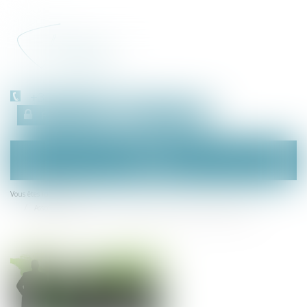
+33 (0)450 511 963
Espace client
RDV en ligne
Ouvrir
le
menu
Accueil
Vous êtes ici :
Associé exclu d’une Selas : quelle valeur pour le rachat de ses actions ?