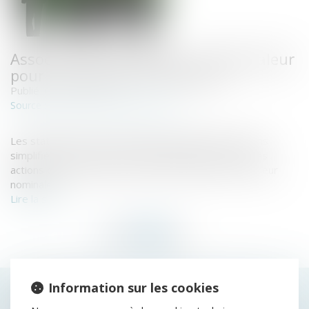
Associé exclu d’une Selas : quelle valeur
pour le rachat de ses actions ?
Publié le :
02/11/2021
cabinet-rs.expert-infos.com
Source :
Les statuts d’une société d’exercice libéral par actions
simplifiée (Selas) peuvent valablement prévoir que les
actions d’un associé exclu seront rachetées à leur valeur
nominale.
Lire la suite
Information sur les cookies
HISTORIQUE