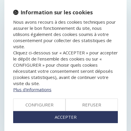
HISTORIQUE
Information sur les cookies
AUTORITÉ DE LA CONCURRENCE : PAS DE CRITÈRES
LÉGAUX POUR FIXER LE MONTANT DE LA SANCTION
Nous avons recours à des cookies techniques pour
EN CAS DE NON-RESPECT D’ENGAGEMENTS
assurer le bon fonctionnement du site, nous
RAPPEL DES FONDAMENTAUX DU RÉGIME LÉGAL :
utilisons également des cookies soumis à votre
CONTRIBUTION À LA DETTE ET PRÉSOMPTION DE
consentement pour collecter des statistiques de
COMMUNAUTÉ
visite.
DÉCLARATIONS DE CRÉANCE : RÉCLAMER
Cliquez ci-dessous sur « ACCEPTER » pour accepter
EFFICACEMENT LES INTÉRÊTS CONVENTIONNELS
le dépôt de l'ensemble des cookies ou sur «
L'ANNULATION D'UNE DÉLIBÉRATION D'ASSEMBLÉE
CONFIGURER » pour choisir quels cookies
DOIT ÊTRE DEMANDÉE DANS LES TROIS ANS... SAUF
nécessitant votre consentement seront déposés
DISSIMULATION
(cookies statistiques), avant de continuer votre
AIRBNB ASSIGNÉ EN JUSTICE PAR LES HÔTELIERS
visite du site.
POUR «CONCURRENCE DÉLOYALE»
Plus d'informations
LA DIFFICULTÉ DE PROUVER LE CONCUBINAGE AU
JOUR DU DÉCÈS DE L’ASSURÉ
CONFIGURER
REFUSER
COMPÉTENCE DU TRIBUNAL DE LA PROCÉDURE
COLLECTIVE : LITIGE SUR LA RÉSILIATION D’UN
ACCEPTER
CONTRAT POURSUIVI
DROITS DE SUCCESSION : QUE DEVREZ-VOUS PAYER
SUR VOTRE PART ?