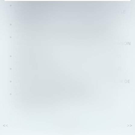
CAUTIONNEMENT HORS OBJET SOCIAL :
CONNAISSANCE OU NON DU DÉPASSEMENT PAR LE
BÉNÉFICIAIRE
DISTRIBUTION SÉLECTIVE SUR INTERNET : LES
MESURES DOIVENT ÊTRE PROPORTIONNÉES
IL N’Y A PAS « OCCUPATION PRIVATIVE » D’UN
INDIVISAIRE QUAND SA COMPAGNE PART EN MAISON
DE RETRAITE
GARE À LA DÉCLARATION DE CRÉANCE FAITE PAR
VOTRE DÉBITEUR !
OBJET SOCIAL : UN CHANGEMENT DE PARADIGME
QUI OUVRE LE DÉBAT
UN «CARTEL DU JAMBON» DANS LE COLLIMATEUR DE
L'AUTORITÉ DE LA CONCURRENCE
ACTION EN RESPONSABILITÉ CIVILE
PROFESSIONNELLE CONTRE LES HÉRITIERS DE
L’ASSOCIÉ D’UNE SCP
<<
<
...
85
86
87
88
89
90
91
...
>
>>