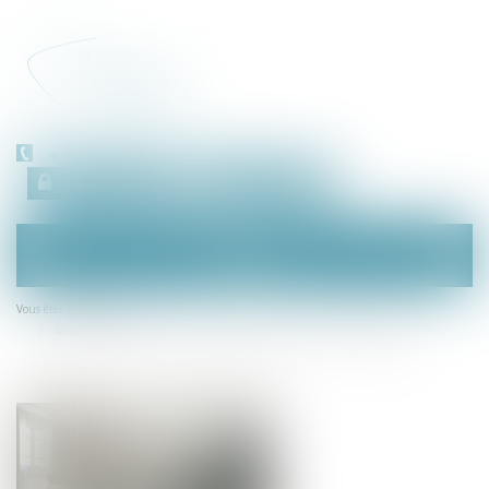
+33 (0)450 511 963
Espace client
RDV en ligne
Ouvrir
le
menu
Accueil
Vous êtes ici :
Airbnb assigné en justice par les hôteliers pour «concurrence déloyale»