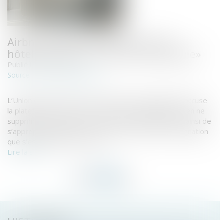
Airbnb assigné en justice par les
hôteliers pour «concurrence déloyale»
Publié le :
08/11/2018
immobilier.lefigaro.fr
Source :
L’Union des métiers et des industries de l’hôtellerie accuse
la plateforme de location de violer la réglementation en ne
supprimant pas de son site les annonces illégales et ainsi de
s’approprier illégalement sa clientèle, selon une assignation
que s’est procurée Le Figaro...
Lire la suite