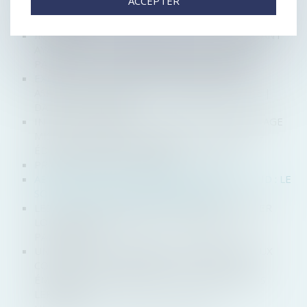
ACCEPTER
L'UNION EUROPÉENNE DOIT-ELLE SANCTIONNER
ANDROID ?
INTERDICTION DE GÉRER CONTRE UN DIRIGEANT
AYANT OMIS DE DÉCLARER LA CESSATION DES
PAIEMENTS - ÉDITIONS FRANCIS LEFEBVRE
EXPERTISE ET VALEUR DES DROITS SOCIAUX :
ASPECTS PROCÉDURAUX - PROCÉDURE CIVILE |
DALLOZ ACTUALITÉ
INDIVISION : AVANCE EN CAPITAL SUR LE PARTAGE
MISE À LA CHARGE DE L’UN DES INDIVISAIRES -
ÉDITIONS FRANCIS LEFEBVRE
PROCÉDURES D’INSOLVABILITÉ : DÉCRET
ABUS DE POSITION DOMINANTE AVEC ANDROID : LE
SORT DE GOOGLE SCELLÉ EN JUILLET ?
LES MONTANTS DES FRAIS DE NOTAIRE À PAYER
LORS D’UNE SUCCESSION - DONATIONS - LE
PARTICULIER
UNE SARL AYANT NOMMÉ UN COMMISSAIRE AUX
COMPTES VOLONTAIREMENT NE PEUT PAS
ÉMETTRE D'OBLIGATIONS - ÉDITIONS FRANCIS
LEFEBVRE