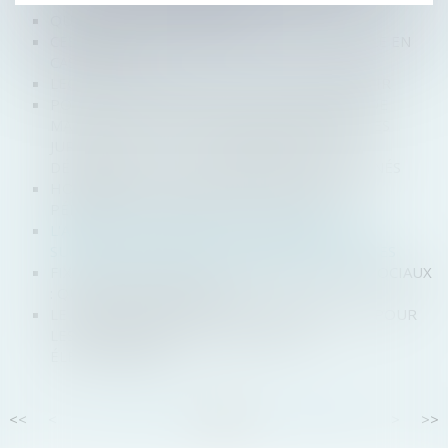
QUID DU DÉPÔT DE BILAN
CESSION D'ACTIONS ET PRÉJUDICE RÉPARABLE EN
CAS DE DOL
LEGS ET TRANSMISSION, CE QU'IL FAUT SAVOIR
POUR LA CJUE, L’ACTION EN CONTREFAÇON DE
MARQUE PEUT ÊTRE INTRODUITE DEVANT LES
JURIDICTIONS DE L’ETAT MEMBRE DONT
DÉPENDENT LES CONSOMMATEURS CONCERNÉS
HOMOLOGATION D’UN PSE ET ÉTENDUE DU
PÉRIMÈTRE AU GROUPE DE SOCIÉTÉS
L'ABSENCE DE RENONCIATION EXPRESSE À LA
SUCCESSION OBLIGE AU PAIEMENT DES DETTES
FIXATION DU PRIX DE CESSION DES DROITS SOCIAUX
: QUELLES NOUVEAUTÉS ?
LE SÉNAT VALIDE L’INDICE DE RÉPARABILITÉ POUR
LES ÉQUIPEMENTS ÉLECTRIQUES ET
ÉLECTRONIQUES
<<
<
...
73
74
75
76
77
78
79
...
>
>>