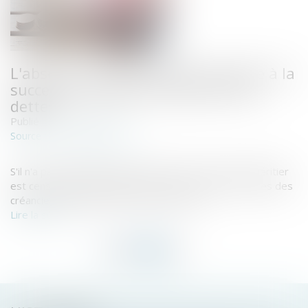
L'absence de renonciation expresse à la
succession oblige au paiement des
dettes
Publié le :
10/10/2019
www.cbanque.com
Source :
S'il n'a pas expressément renoncé à la succession, l'héritier
est censé l'avoir acceptée et peut recevoir les factures des
créanciers du défunt ou de la succession...
Lire la suite