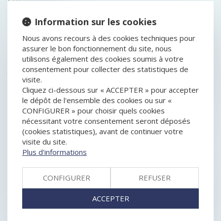
HISTORIQUE
Information sur les cookies
L'ACTION EN RÉPARATION DU PRÉJUDICE CAUSÉ À
L'INTÉRÊT COLLECTIF DES CONSOMMATEURS EST
Nous avons recours à des cookies techniques pour
DISTINCTE DE CELLE EN SUPPRESSION DES CLAUSES
assurer le bon fonctionnement du site, nous
ILLICITES OU ABUSIVES
utilisons également des cookies soumis à votre
HÉRITAGE : COMMENT TRANSMETTRE SANS IMPÔTS
consentement pour collecter des statistiques de
QUAND ON EST CÉLIBATAIRE ?
visite.
COMMENT REVENDIQUER LA RÉSILIATION DE PLEIN
Cliquez ci-dessous sur « ACCEPTER » pour accepter
DROIT DU BAIL COMMERCIAL DEVANT LE JUGE-
le dépôt de l'ensemble des cookies ou sur «
COMMISSAIRE
CONFIGURER » pour choisir quels cookies
UN DÉCRET DE SEPTEMBRE 2019 HARMONISE LES
nécessitant votre consentement seront déposés
EXIGENCES DE SÉCURITÉ CONCERNANT DE
(cookies statistiques), avant de continuer votre
NOMBREUX PRODUITS DESTINÉS AUX
visite du site.
CONSOMMATEURS
Plus d'informations
PROPOSITION DE LOI VISANT À RÉFORMER LA
FISCALITÉ DU DROIT DES SUCCESSIONS
CONFIGURER
REFUSER
QUID DE LA NOMINATION D’UN COMMISSAIRE AUX
COMPTES
ACCEPTER
ICPE : LE NON RESPECT DE LA RÉGLEMENTATION
PEUT CONSTITUER UN TROUBLE COMMERCIAL ET
UN ACTE DE CONCURRENCE DÉLOYALE