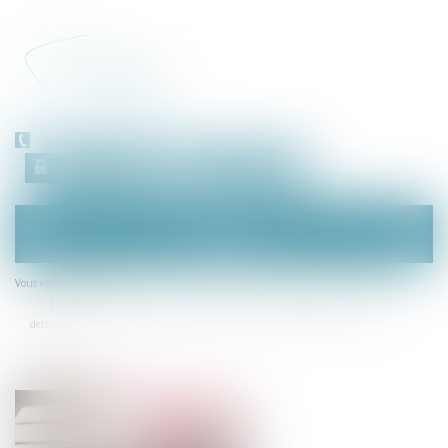
+33 (0)450 511 963
Espace client
RDV en ligne
Ouvrir
le
menu
Accueil
Vous êtes ici :
L'absence de renonciation expresse à la succession oblige au paiement des
dettes